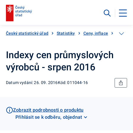
Český statistický úřad
Statistiky
Ceny, inflace
Ceny vý
Indexy cen průmyslových
výrobců - srpen 2016
Datum vydání: 26. 09. 2016
Kód: 011044-16
Zobrazit podrobnosti o produktu
Přihlásit se k odběru, objednat