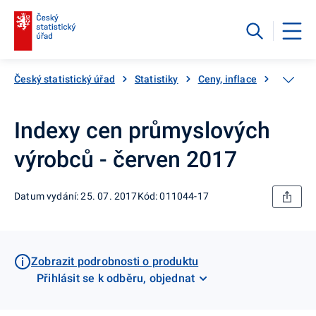
Český statistický úřad
Statistiky
Ceny, inflace
Ceny vý
Indexy cen průmyslových
výrobců - červen 2017
Datum vydání: 25. 07. 2017
Kód: 011044-17
Zobrazit podrobnosti o produktu
Přihlásit se k odběru, objednat