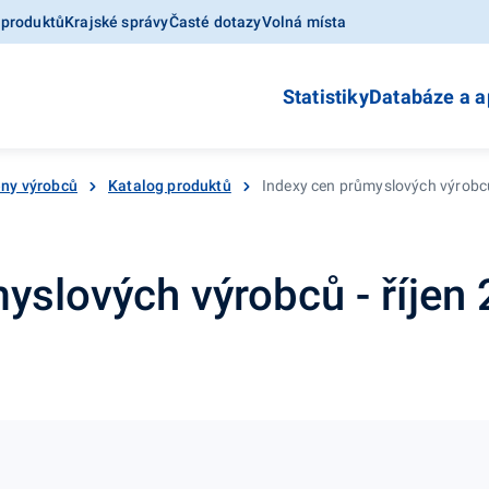
 produktů
Krajské správy
Časté dotazy
Volná místa
Statistiky
Databáze a a
ny výrobců
Katalog produktů
Indexy cen průmyslových výrobců
yslových výrobců - říjen