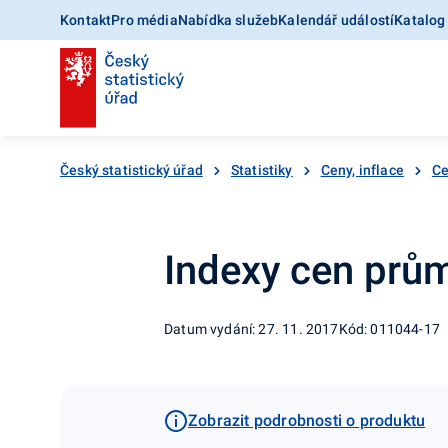
Kontakt
Pro média
Nabídka služeb
Kalendář událostí
Katalog
Český statistický úřad
Statistiky
Ceny, inflace
Ce
Indexy cen prům
Datum vydání: 27. 11. 2017
Kód: 011044-17
Zobrazit podrobnosti o produktu