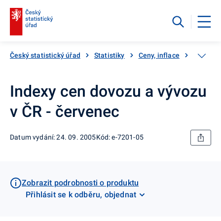
Český statistický úřad
Statistiky
Ceny, inflace
Ceny vý
Indexy cen dovozu a vývozu
v ČR - červenec
Datum vydání: 24. 09. 2005
Kód: e-7201-05
Zobrazit podrobnosti o produktu
Přihlásit se k odběru, objednat