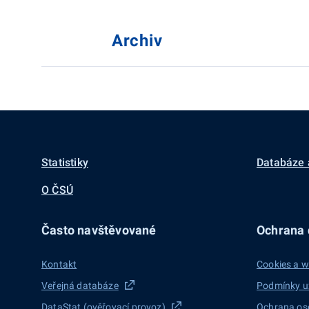
Archiv
Statistiky
Databáze 
O ČSÚ
Často navštěvované
Ochrana d
Kontakt
Cookies a w
Veřejná databáze
Podmínky u
DataStat (ověřovací provoz)
Ochrana os