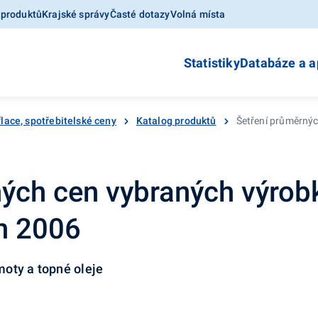
 produktů
Krajské správy
Časté dotazy
Volná místa
Statistiky
Databáze a a
flace, spotřebitelské ceny
Katalog produktů
Šetření průměrnýc
ých cen vybraných výrobk
en 2006
oty a topné oleje