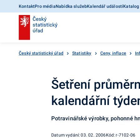
Kontakt
Pro média
Nabídka služeb
Kalendář událostí
Katalog
Český statistický úřad
Statistiky
Ceny, inflace
In
Šetření průměrn
kalendářní týd
Potravinářské výrobky, pohonné hm
Datum vydání: 03. 02. 2006
Kód: r-7102-06