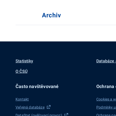
Archiv
Statistiky
Databáze 
O ČSÚ
Často navštěvované
Ochrana d
Kontakt
Cookies a w
Veřejná databáze
Podmínky u
DataStat (ověřovací provoz)
Ochrana os