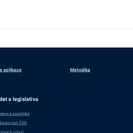
a aplikace
Metodika
at a legislativa
ebová analytika
žívání dat ČSÚ
obních údajů