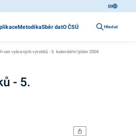
EN
plikace
Metodika
Sběr dat
O ČSÚ
Hledat
h cen vybraných výrobků - 5. kalendářní týden 2006
ů - 5.