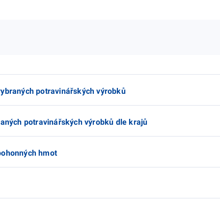
vybraných potravinářských výrobků
raných potravinářských výrobků dle krajů
 pohonných hmot