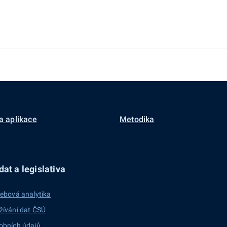
a aplikace
Metodika
at a legislativa
ebová analytika
žívání dat ČSÚ
obních údajů