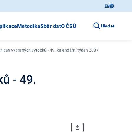
EN
plikace
Metodika
Sběr dat
O ČSÚ
Hledat
h cen vybraných výrobků - 49. kalendářní týden 2007
ů - 49.