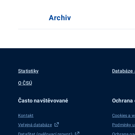
Archiv
Statistiky
Databáze 
O ČSÚ
Často navštěvované
Ochrana d
Kontakt
Cookies a w
Veřejná databáze
Podmínky u
DataStat (ověřovací provoz)
Ochrana os