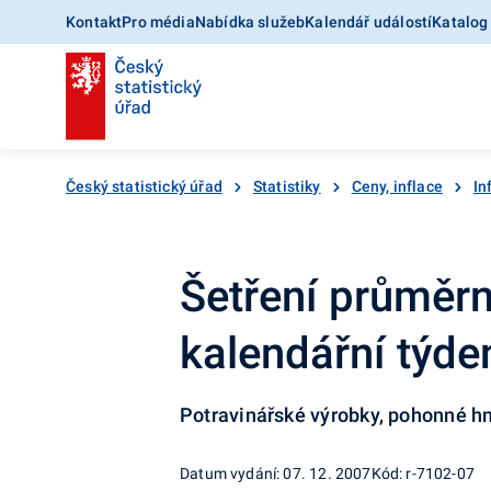
Kontakt
Pro média
Nabídka služeb
Kalendář událostí
Katalog
Český statistický úřad
Statistiky
Ceny, inflace
In
Šetření průměrn
kalendářní týd
Potravinářské výrobky, pohonné hm
Datum vydání: 07. 12. 2007
Kód: r-7102-07