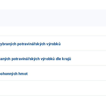
vybraných potravinářských výrobků
raných potravinářských výrobků dle krajů
 pohonných hmot