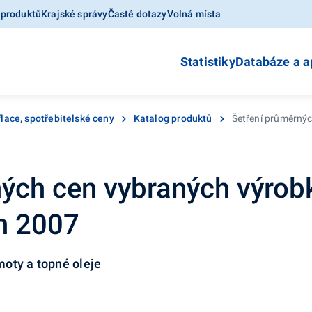
 produktů
Krajské správy
Časté dotazy
Volná místa
Statistiky
Databáze a a
flace, spotřebitelské ceny
Katalog produktů
Šetření průměrnýc
ých cen vybraných výrobk
en 2007
oty a topné oleje