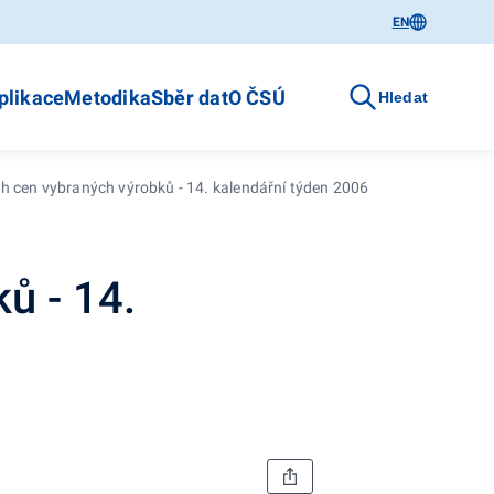
EN
plikace
Metodika
Sběr dat
O ČSÚ
Hledat
h cen vybraných výrobků - 14. kalendářní týden 2006
ů - 14.