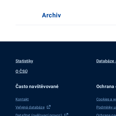
Archiv
Statistiky
Databáze 
O ČSÚ
Často navštěvované
Ochrana d
Kontakt
Cookies a w
Veřejná databáze
Podmínky u
DataStat (ověřovací provoz)
Ochrana os