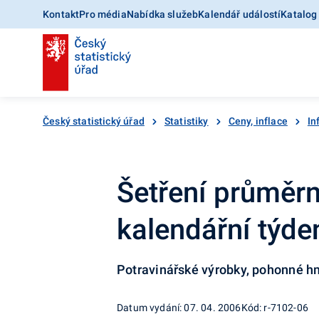
Kontakt
Pro média
Nabídka služeb
Kalendář událostí
Katalog
Český statistický úřad
Statistiky
Ceny, inflace
In
Šetření průměrn
kalendářní týd
Potravinářské výrobky, pohonné hm
Datum vydání: 07. 04. 2006
Kód: r-7102-06