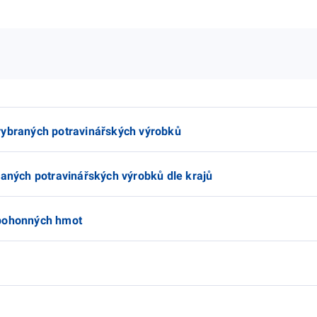
vybraných potravinářských výrobků
raných potravinářských výrobků dle krajů
 pohonných hmot