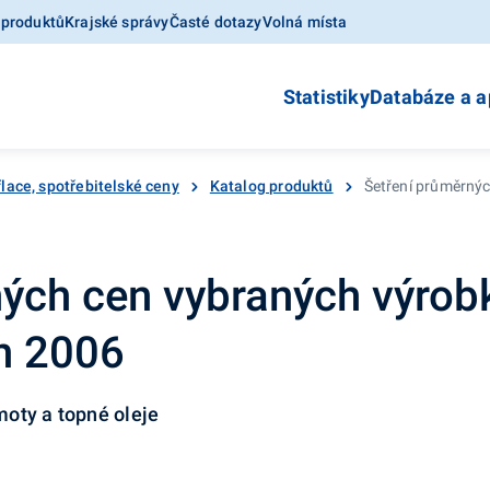
 produktů
Krajské správy
Časté dotazy
Volná místa
Statistiky
Databáze a a
flace, spotřebitelské ceny
Katalog produktů
Šetření průměrnýc
ých cen vybraných výrobk
en 2006
oty a topné oleje