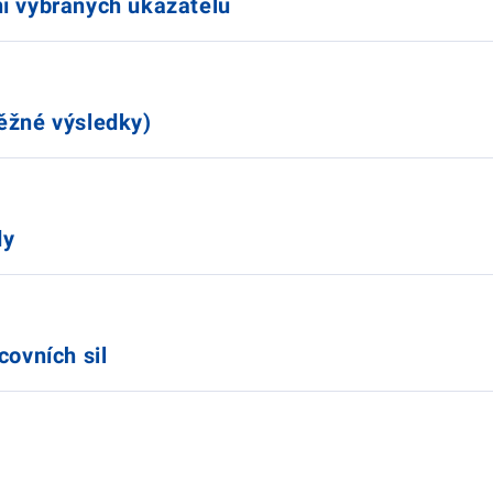
í vybraných ukazatelů
ěžné výsledky)
dy
covních sil