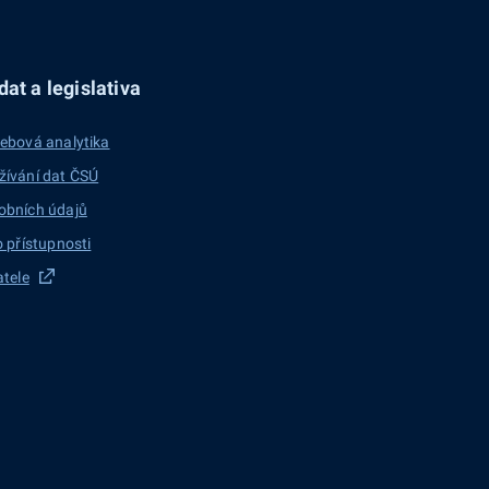
at a legislativa
ebová analytika
žívání dat ČSÚ
obních údajů
o přístupnosti
atele