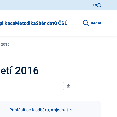
EN
plikace
Metodika
Sběr dat
O ČSÚ
Hledat
tí 2016
tletí 2016
Přihlásit se k odběru, objednat