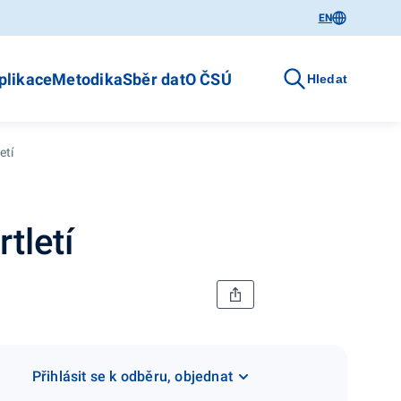
EN
plikace
Metodika
Sběr dat
O ČSÚ
Hledat
etí
rtletí
Přihlásit se k odběru, objednat