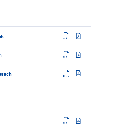
ch
h
esech