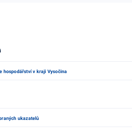
i
 hospodářství v kraji Vysočina
braných ukazatelů