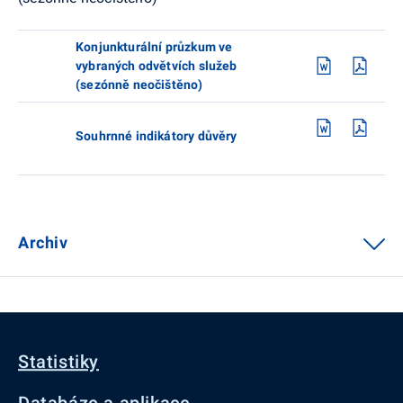
Konjunkturální průzkum ve
vybraných odvětvích služeb
(sezónně neočištěno)
Souhrnné indikátory důvěry
Archiv
Statistiky