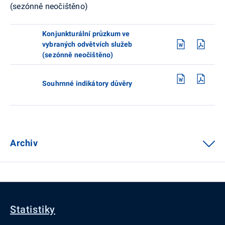
(sezónně neočištěno)
Konjunkturální průzkum ve
vybraných odvětvích služeb
(sezónně neočištěno)
Souhrnné indikátory důvěry
Archiv
Statistiky