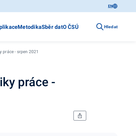
EN
plikace
Metodika
Sběr dat
O ČSÚ
Hledat
y práce - srpen 2021
iky práce -