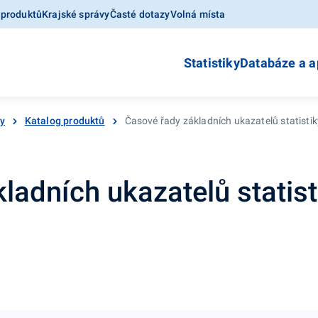
 produktů
Krajské správy
Časté dotazy
Volná místa
Statistiky
Databáze a a
y
Katalog produktů
Časové řady základních ukazatelů statistik
ladních ukazatelů statist