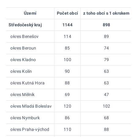
Území
Počet obcí
z toho obcí s 1 okrskem
Středočeský kraj
1144
898
okres Benešov
114
89
okres Beroun
85
74
okres Kladno
100
79
okres Kolín
90
63
okres Kutná Hora
88
63
okres Mělník
69
47
okres Mladá Boleslav
120
102
okres Nymburk
86
68
okres Praha-východ
110
88