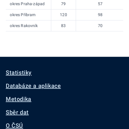
okres Praha-západ
79
57
okres Příbram
120
98
okres Rakovník
83
70
Statistiky
Databáze a aplikace
Metodika
Sběr dat
O ČSÚ