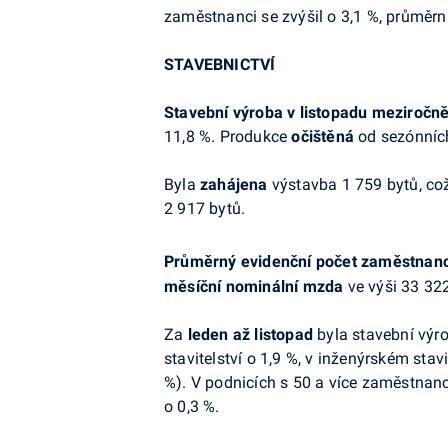
zaměstnanci se zvýšil o 3,1 %, průměrn
STAVEBNICTVÍ
Stavební výroba v listopadu meziročn
11,8 %. Produkce
očištěná
od sezónníc
Byla
zahájena
výstavba 1 759 bytů, co
2 917 bytů.
Průměrný evidenční počet zaměstnan
měsíční nominální mzda
ve výši 33 322
Za
leden až listopad
byla stavební výro
stavitelství o 1,9 %, v inženýrském stav
%). V podnicích s 50 a více zaměstnanc
o 0,3 %.