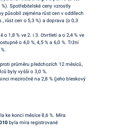
 %). Spotřebitelské ceny vzrostly
ny působil zejména růst cen v oddílech
b., růst cen o 5,3 %) a doprava (o 0,3
 1,8 % ve 2. i 3. čtvrtletí a o 2,4 % ve
 postupně o 4,0 %, 4,5 % a 6,0 %. Tržní
 %.
 proti průměru předchozích 12 měsíců,
ců byly vyšší o 3,0 %.
inci meziročně na 2,8 % (jeho bleskový
nila ke konci měsíce 8,6 %. Míra
2010
byla míra registrované