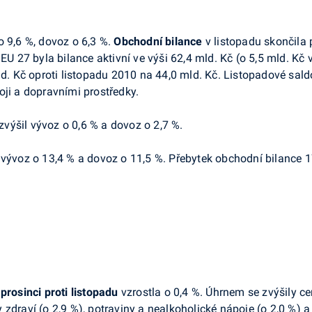
o 9,6 %, dovoz o 6,3 %.
Obchodní bilance
v listopadu skončila 
 EU 27 byla bilance aktivní ve výši 62,4 mld. Kč (o 5,5 mld. Kč
mld. Kč oproti listopadu 2010 na 44,0 mld. Kč. Listopadové sal
oji a dopravními prostředky.
zvýšil vývoz o 0,6 % a dovoz o 2,7 %.
vývoz o 13,4 % a dovoz o 11,5 %. Přebytek obchodní bilance 1
 prosinci proti listopadu
vzrostla o 0,4 %. Úhrnem se zvýšily ce
zdraví (o 2,9 %), potraviny a nealkoholické nápoje (o 2,0 %) a 