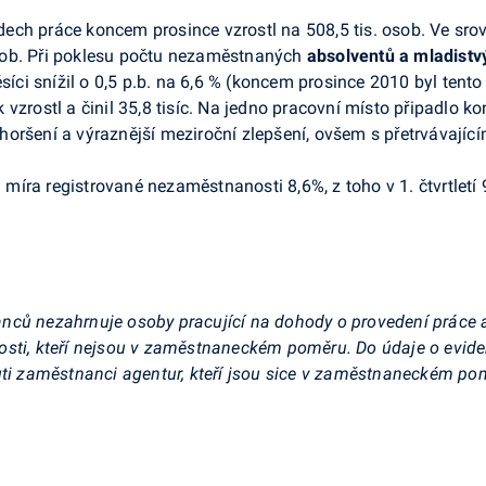
ech práce koncem prosince vzrostl na 508,5 tis. osob. Ve srovn
 osob. Při poklesu počtu nezaměstnaných
absolventů a mladistv
i snížil o 0,5 p.b. na 6,6 % (koncem prosince 2010 byl tento 
 vzrostl a činil 35,8 tisíc. Na jedno pracovní místo připadlo
oršení a výraznější meziroční zlepšení, ovšem s přetrvávající
íra registrované nezaměstnanosti 8,6%, z toho v 1. čtvrtletí 9,6 
ců nezahrnuje osoby pracující na dohody o provedení práce a o
osti, kteří nejsou v zaměstnaneckém poměru. Do údaje o evi
nuti zaměstnanci agentur, kteří jsou sice v zaměstnaneckém p