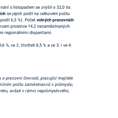
ání s listopadem se zvýšil o 32,0 tis.
ých
se jejich podíl na celkovém počtu
podíl 6,3 %). Počet
volných pracovních
 koncem prosince 14,2 nezaměstnaných
mi regionálními disparitami.
%, ve 2. čtvrtletí 8,5 % a ve 3. i ve 4.
 pracovní činnosti, pracující majitele
denčním počtu zaměstnanců v průmyslu,
oměru, avšak v rámci neprůmyslového,