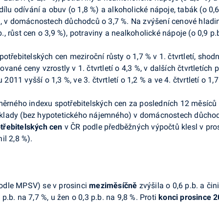
ílu odívání a obuv (o 1,8 %) a alkoholické nápoje, tabák (o 0,6
%), v domácnostech důchodců o 3,7 %. Na zvýšení cenové hladi
b., růst cen o 3,9 %), potraviny a nealkoholické nápoje (o 0,9 p.
řebitelských cen meziroční růsty o 1,7 % v 1. čtvrtletí, shodně o
lované ceny vzrostly v 1. čtvrtletí o 4,3 %, v dalších čtvrtletích
2011 vyšší o 1,3 %, ve 3. čtvrtletí o 1,2 % a ve 4. čtvrtletí o 1,7
měrného indexu spotřebitelských cen za posledních 12 měsíců
 náklady (bez hypotetického nájemného) v domácnostech důchod
řebitelských cen
v ČR podle předběžných výpočtů klesl v pros
il 2,8 %).
odle MPSV) se v prosinci
meziměsíčně
zvýšila o 0,6 p.b. a či
.b. na 7,7 %, u žen o 0,3 p.b. na 9,8 %. Proti
konci prosince 