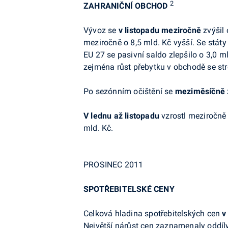
2
ZAHRANIČNÍ OBCHOD
Vývoz se
v listopadu meziročně
zvýšil 
meziročně o 8,5 mld. Kč vyšší. Se státy
EU 27 se pasivní saldo zlepšilo o 3,0 
zejména růst přebytku v obchodě se str
Po sezónním očištění se
meziměsíčně
V lednu až listopadu
vzrostl meziročně 
mld. Kč.
PROSINEC 2011
SPOTŘEBITELSKÉ CENY
Celková hladina spotřebitelských cen
v
Největší nárůst cen zaznamenaly oddíly 