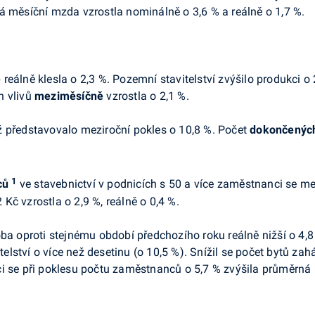
á měsíční mzda vzrostla nominálně o 3,6 % a reálně o 1,7 %.
ě
reálně klesla o 2,3 %. Pozemní stavitelství zvýšilo produkci o 2,
h vlivů
meziměsíčně
vzrostla o 2,1 %.
ž představovalo meziroční pokles o 10,8 %. Počet
dokončených
1
ců
ve stavebnictví v podnicích s 50 a více zaměstnanci se mez
 Kč vzrostla o 2,9 %, reálně o 0,4 %.
ba oproti stejnému období předchozího roku reálně nižší o 4,
itelství o více než desetinu (o 10,5 %). Snížil se počet bytů za
i se při poklesu počtu zaměstnanců o 5,7 % zvýšila průměrná 