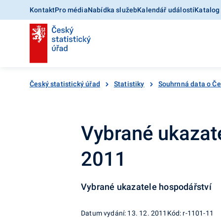
Kontakt
Pro média
Nabídka služeb
Kalendář událostí
Katalog
Český statistický úřad
Statistiky
Souhrnná data o Č
Vybrané ukazate
2011
Vybrané ukazatele hospodářství
Datum vydání: 13. 12. 2011
Kód: r-1101-11