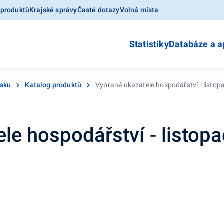
 produktů
Krajské správy
Časté dotazy
Volná místa
Statistiky
Databáze a a
esku
Katalog produktů
Vybrané ukazatele hospodářství - listop
le hospodářství - listopa