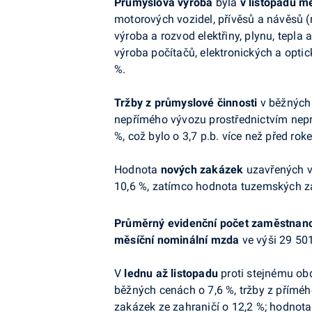
Průmyslová výroba
byla
v listopadu m
motorových vozidel, přívěsů a návěsů (rů
výroba a rozvod elektřiny, plynu, tepla
výroba počítačů, elektronických a optic
%.
Tržby z průmyslové činnosti
v běžných 
nepřímého vývozu prostřednictvím neprů
%, což bylo o 3,7 p.b. více než před rok
Hodnota
nových zakázek
uzavřených ve
10,6 %, zatímco hodnota tuzemských za
Průměrný evidenční počet zaměstnan
měsíční nominální mzda
ve výši 29 501
V
lednu až listopadu
proti stejnému obd
běžných cenách o 7,6 %, tržby z příméh
zakázek ze zahraničí o 12,2 %; hodnot