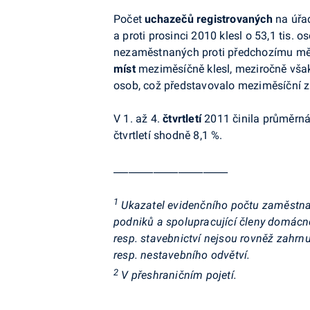
Počet
uchazečů registrovaných
na úřad
a proti prosinci 2010 klesl o 53,1 tis.
nezaměstnaných proti předchozímu měsíc
míst
meziměsíčně klesl, meziročně však
osob, což představovalo meziměsíční zh
V 1. až 4.
čtvrtletí
2011 činila průměrná m
čtvrtletí shodně 8,1 %.
_______________________
1
Ukazatel evidenčního počtu zaměstnan
podniků a spolupracující členy domácn
resp. stavebnictví nejsou rovněž zahr
resp. nestavebního odvětví.
2
V přeshraničním pojetí.