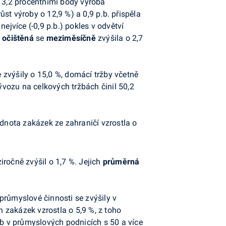
e 3,2 procentními body výroba
ůst výroby o 12,9 %) a 0,9 p.b. přispěla
ejvíce (-0,9 p.b.) pokles v odvětví
 očištěná
se
meziměsíčně
zvýšila o 2,7
zvýšily o 15,0 %, domácí tržby včetně
vozu na celkových tržbách činil 50,2
dnota zakázek ze zahraničí vzrostla o
ročně zvýšil o 1,7 %. Jejich
průměrná
průmyslové činnosti se zvýšily v
 zakázek vzrostla o 5,9 %, z toho
b v průmyslových podnicích s 50 a více