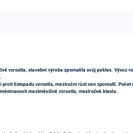
ě vzrostla, stavební výroba zpomalila svůj pokles. Vývoz ros
.
i proti listopadu vzrostla, meziroční růst cen zpomalil. Poč
zaměstnanosti meziměsíčně vzrostla, meziročně klesla.