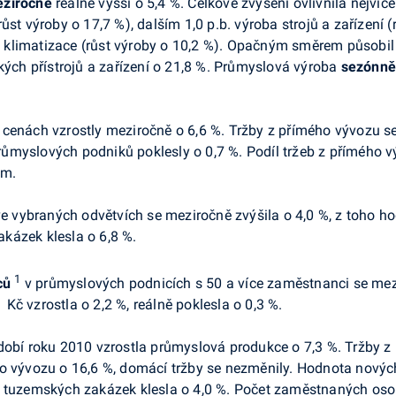
eziročně
reálně vyšší o 5,4 %. Celkové zvýšení ovlivnila nejvíc
st výroby o 17,7 %), dalším 1,0 p.b. výroba strojů a zařízení (r
 a klimatizace (růst výroby o 10,2 %). Opačným směrem působil n
kých přístrojů a zařízení o 21,8 %. Průmyslová výroba
sezónně
cenách vzrostly meziročně o 6,6 %. Tržby z přímého vývozu se 
myslových podniků poklesly o 0,7 %. Podíl tržeb z přímého vý
em.
 vybraných odvětvích se meziročně zvýšila o 4,0 %, z toho ho
kázek klesla o 6,8 %.
1
ců
v průmyslových podnicích s 50 a více zaměstnanci se mezi
 Kč vzrostla o 2,2 %, reálně poklesla o 0,3 %.
obí roku 2010 vzrostla průmyslová produkce o 7,3 %. Tržby z 
o vývozu o 16,6 %, domácí tržby se nezměnily. Hodnota nových
a tuzemských zakázek klesla o 4,0 %. Počet zaměstnaných oso