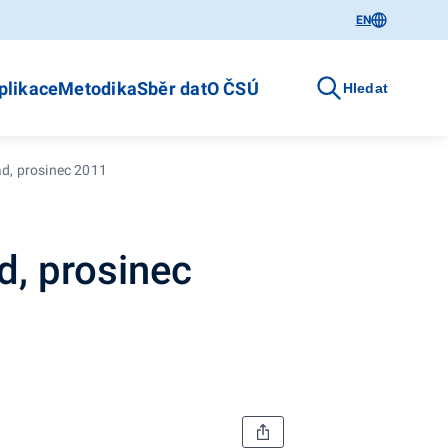
EN
plikace
Metodika
Sběr dat
O ČSÚ
Hledat
ad, prosinec 2011
d, prosinec