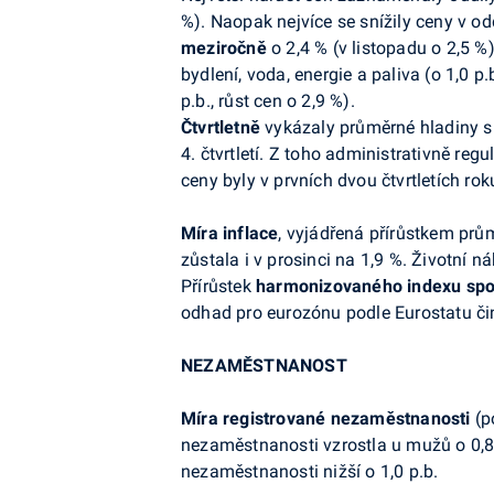
%). Naopak nejvíce se snížily ceny v odd
meziročně
o 2,4 % (v listopadu o 2,5 
bydlení, voda, energie a paliva (o 1,0 p.
p.b., růst cen o 2,9 %).
Čtvrtletně
vykázaly průměrné hladiny spot
4. čtvrtletí. Z toho administrativně regu
ceny byly v prvních dvou čtvrtletích roku 
Míra inflace
, vyjádřená přírůstkem prů
zůstala i v prosinci na 1,9 %. Životní
Přírůstek
harmonizovaného indexu spot
odhad pro eurozónu podle Eurostatu čin
NEZAMĚSTNANOST
Míra registrované nezaměstnanosti
(p
nezaměstnanosti vzrostla u mužů o 0,8 p
nezaměstnanosti nižší o 1,0 p.b.