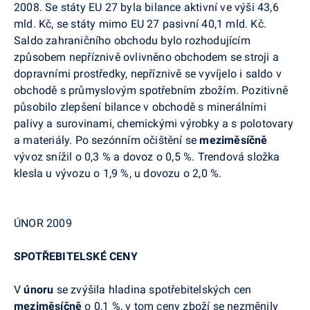
2008. Se státy EU 27 byla bilance aktivní ve výši 43,6
mld. Kč, se státy mimo EU 27 pasivní 40,1 mld. Kč.
Saldo zahraničního obchodu bylo rozhodujícím
způsobem nepříznivě ovlivněno obchodem se stroji a
dopravními prostředky, nepříznivě se vyvíjelo i saldo v
obchodě s průmyslovým spotřebním zbožím. Pozitivně
působilo zlepšení bilance v obchodě s minerálními
palivy a surovinami, chemickými výrobky a s polotovary
a materiály. Po sezónním očištění se
meziměsíčně
vývoz snížil o 0,3 % a dovoz o 0,5 %. Trendová složka
klesla u vývozu o 1,9 %, u dovozu o 2,0 %.
ÚNOR 2009
SPOTŘEBITELSKÉ CENY
V
únoru
se zvýšila
hladina
spotřebitelských cen
meziměsíčně
o 0,1 %, v tom ceny zboží se nezměnily