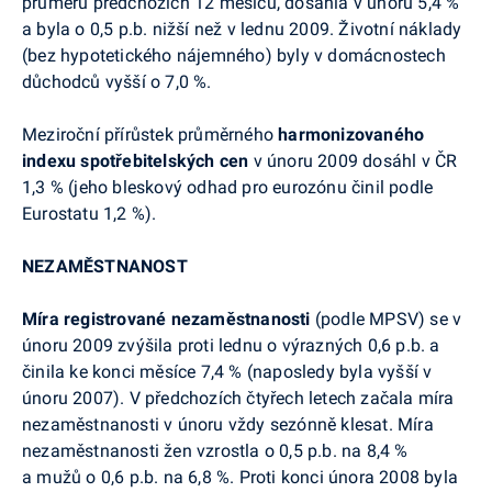
průměru předchozích 12 měsíců, dosáhla v únoru 5,4 %
a byla o 0,5 p.b. nižší než v lednu 2009. Životní náklady
(bez hypotetického nájemného) byly v domácnostech
důchodců vyšší o 7,0 %.
Meziroční přírůstek průměrného
harmonizovaného
indexu
spotřebitelských cen
v únoru 2009 dosáhl v ČR
1,3 % (jeho bleskový odhad pro eurozónu činil podle
Eurostatu 1,2 %).
NEZAMĚSTNANOST
Míra registrované nezaměstnanosti
(podle MPSV) se v
únoru 2009 zvýšila proti lednu o výrazných 0,6 p.b. a
činila ke konci měsíce 7,4 % (naposledy byla vyšší v
únoru 2007). V předchozích čtyřech letech začala míra
nezaměstnanosti v únoru vždy sezónně klesat. Míra
nezaměstnanosti žen vzrostla o 0,5 p.b. na 8,4 %
a mužů o 0,6 p.b. na 6,8 %. Proti konci února 2008 byla