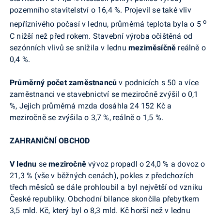
pozemního stavitelství o 16,4 %. Projevil se také vliv
o
nepříznivého počasí v lednu, průměrná teplota byla o 5
C nižší než před rokem. Stavební výroba očištěná od
sezónních vlivů se snížila v lednu
meziměsíčně
reálně o
0,4 %.
Průměrný počet zaměstnanců
v podnicích s 50 a více
zaměstnanci ve stavebnictví se meziročně zvýšil o 0,1
%, Jejich průměrná mzda dosáhla 24 152 Kč a
meziročně se zvýšila o 3,7 %, reálně o 1,5 %.
ZAHRANIČNÍ OBCHOD
V lednu
se
meziročně
vývoz propadl o 24,0 % a dovoz o
21,3 % (vše v běžných cenách), pokles z předchozích
třech měsíců se dále prohloubil a byl největší od vzniku
České republiky. Obchodní bilance skončila přebytkem
3,5 mld. Kč, který byl o 8,3 mld. Kč horší než v lednu