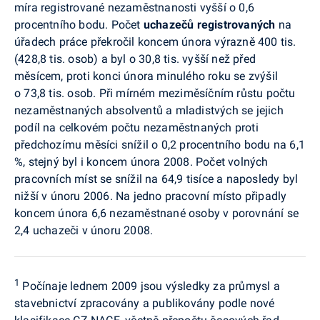
míra registrované nezaměstnanosti vyšší o 0,6
procentního bodu. Počet
uchazečů registrovaných
na
úřadech práce překročil koncem února výrazně 400 tis.
(428,8 tis. osob) a byl o 30,8 tis. vyšší než před
měsícem, proti konci února minulého roku se zvýšil
o 73,8 tis. osob. Při mírném meziměsíčním růstu počtu
nezaměstnaných absolventů a mladistvých se jejich
podíl na celkovém počtu nezaměstnaných proti
předchozímu měsíci snížil o 0,2 procentního bodu na 6,1
%, stejný byl i koncem února 2008. Počet volných
pracovních míst se snížil na 64,9 tisíce a naposledy byl
nižší v únoru 2006. Na jedno pracovní místo připadly
koncem února 6,6 nezaměstnané osoby v porovnání se
2,4 uchazeči v únoru 2008.
1
Počínaje lednem 2009 jsou výsledky za průmysl a
stavebnictví zpracovány a publikovány podle nové