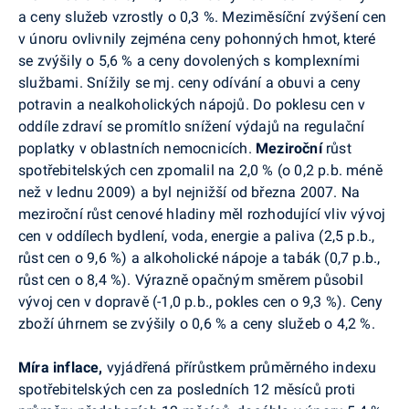
a ceny služeb vzrostly o 0,3 %. Meziměsíční zvýšení cen
v únoru ovlivnily zejména ceny pohonných hmot, které
se zvýšily o 5,6 % a ceny dovolených s komplexními
službami. Snížily se mj. ceny odívání a obuvi a ceny
potravin a nealkoholických nápojů. Do poklesu cen v
oddíle zdraví se promítlo snížení výdajů na regulační
poplatky v oblastních nemocnicích.
Meziroční
růst
spotřebitelských cen zpomalil na 2,0 % (o 0,2 p.b. méně
než v lednu 2009) a byl nejnižší od března 2007. Na
meziroční růst cenové hladiny měl rozhodující vliv vývoj
cen v oddílech bydlení, voda, energie a paliva (2,5 p.b.,
růst cen o 9,6 %) a alkoholické nápoje a tabák (0,7 p.b.,
růst cen o 8,4 %). Výrazně opačným směrem působil
vývoj cen v dopravě (-1,0 p.b., pokles cen o 9,3 %). Ceny
zboží úhrnem se zvýšily o 0,6 % a ceny služeb o 4,2 %.
Míra
inflace,
vyjádřená přírůstkem průměrného indexu
spotřebitelských cen za posledních 12 měsíců proti