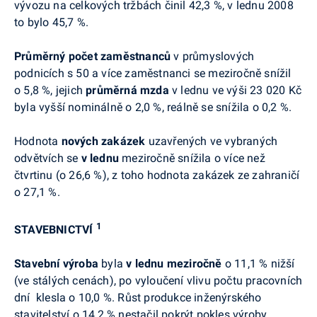
vývozu na celkových tržbách činil 42,3 %, v lednu 2008
to bylo 45,7 %.
Průměrný počet zaměstnanců
v průmyslových
podnicích s 50 a více zaměstnanci se meziročně snížil
o 5,8 %, jejich
průměrná mzda
v lednu ve výši 23 020 Kč
byla vyšší nominálně o 2,0 %, reálně se snížila o 0,2 %.
Hodnota
nových zakázek
uzavřených ve vybraných
odvětvích se
v lednu
meziročně snížila o více než
čtvrtinu (o 26,6 %), z toho hodnota zakázek ze zahraničí
o 27,1 %.
1
STAVEBNICTVÍ
Stavební výroba
byla
v lednu
meziročně
o 11,1 % nižší
(ve stálých cenách), po vyloučení vlivu počtu pracovních
dní klesla o 10,0 %. Růst produkce inženýrského
stavitelství o 14,2 % nestačil pokrýt pokles výroby