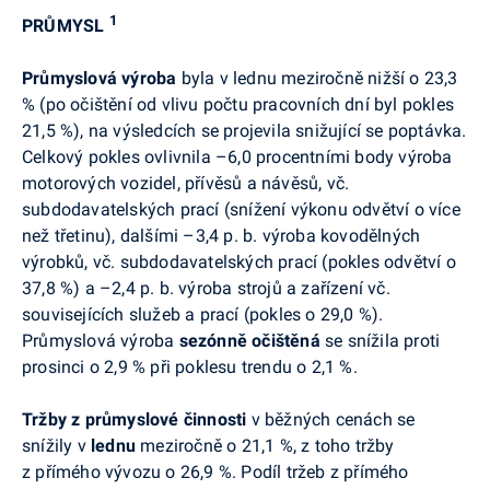
1
PRŮMYSL
Průmyslová výroba
byla v lednu meziročně nižší o 23,3
% (po očištění od vlivu počtu pracovních dní byl pokles
21,5 %), na výsledcích se projevila snižující se poptávka.
Celkový pokles ovlivnila –6,0 procentními body výroba
motorových vozidel, přívěsů a návěsů, vč.
subdodavatelských prací (snížení výkonu odvětví o více
než třetinu), dalšími –3,4 p. b. výroba kovodělných
výrobků, vč. subdodavatelských prací (pokles odvětví o
37,8 %) a –2,4 p. b. výroba strojů a zařízení vč.
souvisejících služeb a prací (pokles o 29,0 %).
Průmyslová výroba
sezónně očištěná
se snížila proti
prosinci o 2,9 % při poklesu trendu o 2,1 %.
Tržby z průmyslové činnosti
v běžných cenách
se
snížily v
lednu
meziročně o 21,1 %, z toho tržby
z přímého vývozu o 26,9 %. Podíl tržeb z přímého