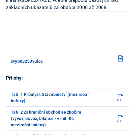
klasifikace CZ-NACE, včetně přepočtu časových řad
základních ukazatelů za období 2000 až 2008.
cvyb032509.doc
Přílohy:
Tab. 1 Průmysl, Stavebnictví (meziroční
indexy)
Tab. 2 Zahraniční obchod se zbožím
(vývoz, dovoz, bilance - v mil. Kč,
meziroční indexy)