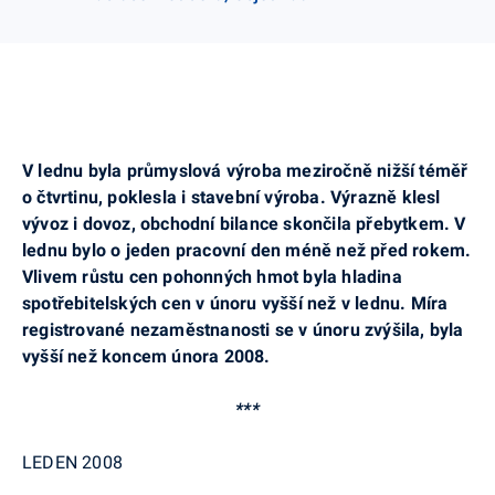
V lednu byla průmyslová výroba meziročně nižší téměř
o čtvrtinu, poklesla i stavební výroba. Výrazně klesl
vývoz i dovoz, obchodní bilance skončila přebytkem. V
lednu bylo o jeden pracovní den méně než před rokem.
Vlivem růstu cen pohonných hmot byla hladina
spotřebitelských cen v únoru vyšší než v lednu.
Míra
registrované nezaměstnanosti se v únoru zvýšila, byla
vyšší než koncem února 2008.
***
LEDEN 2008