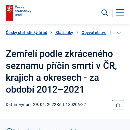
Český statistický úřad
Statistiky
Obyvatelstvo
Zemřelí,
Zemřelí podle zkráceného
seznamu příčin smrti v ČR,
krajích a okresech - za
období 2012–2021
Datum vydání: 29. 06. 2022
Kód: 130206-22