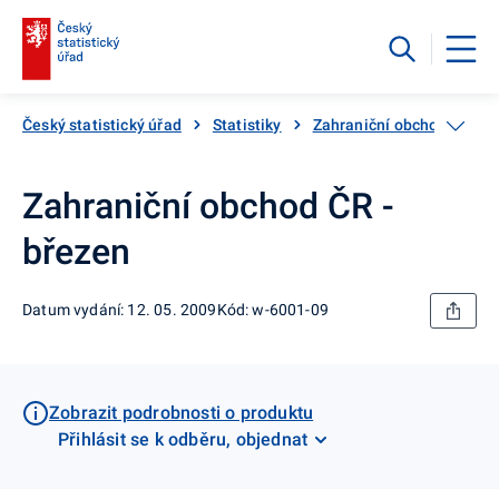
Český statistický úřad
Statistiky
Zahraniční obchod
Ka
Zahraniční obchod ČR -
březen
Datum vydání: 12. 05. 2009
Kód: w-6001-09
Zobrazit podrobnosti o produktu
Přihlásit se k odběru, objednat