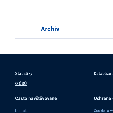
Archiv
Statistiky
Databáze 
O ČSÚ
Často navštěvované
Ochrana d
Kontakt
Cookies a w