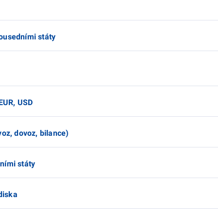
ousedními státy
 EUR, USD
voz, dovoz, bilance)
ními státy
diska