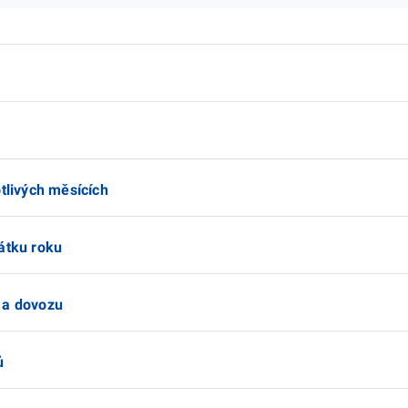
)
otlivých měsících
átku roku
 a dovozu
ů