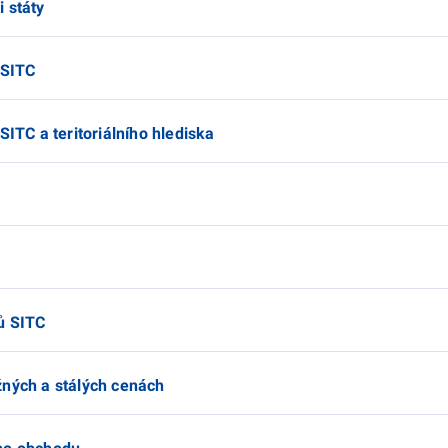
 státy
 SITC
SITC a teritoriálního hlediska
ů SITC
žných a stálých cenách