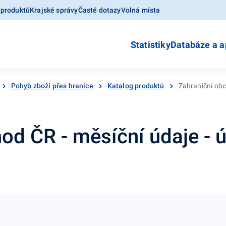
 produktů
Krajské správy
Časté dotazy
Volná místa
Statistiky
Databáze a a
Pohyb zboží přes hranice
Katalog produktů
Zahraniční obc
od ČR - měsíční údaje - 