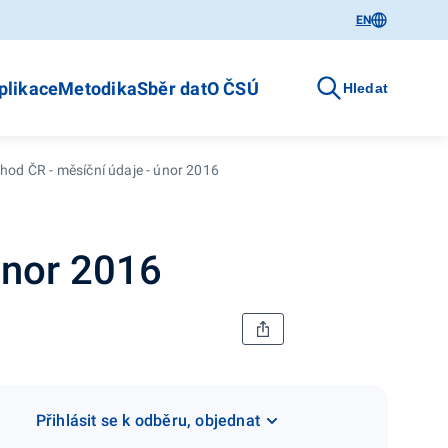
EN
plikace
Metodika
Sběr dat
O ČSÚ
Hledat
hod ČR - měsíční údaje - únor 2016
únor 2016
Přihlásit se k odběru, objednat