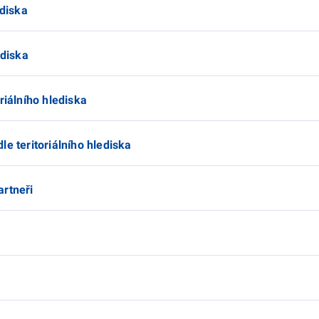
ediska
ediska
riálního hlediska
e teritoriálního hlediska
artneři