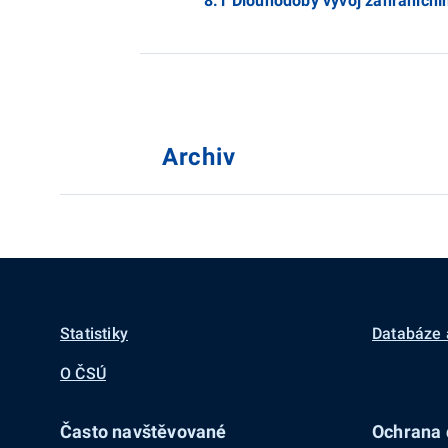
8.1 Dlouhodobý vývoj zahraničn
Archiv
Statistiky
Databáze 
O ČSÚ
Často navštěvované
Ochrana d