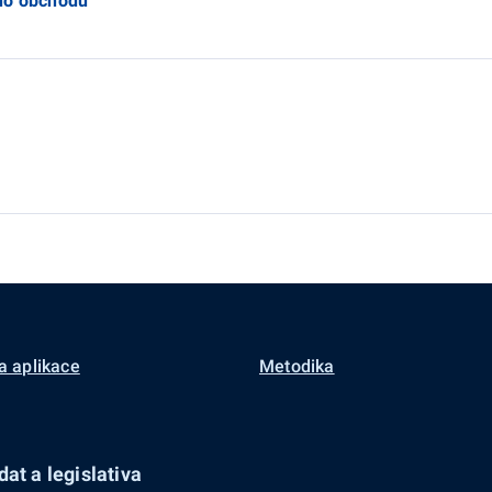
ího obchodu
a aplikace
Metodika
at a legislativa