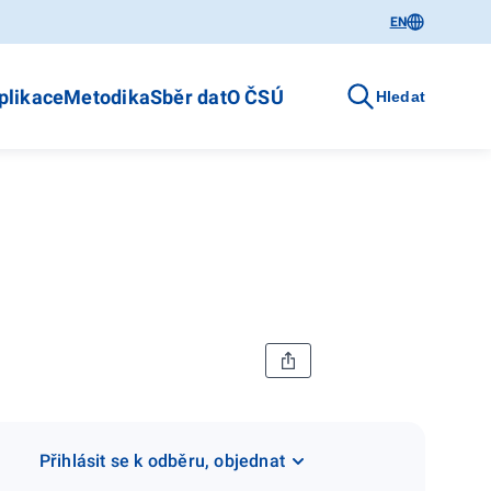
EN
plikace
Metodika
Sběr dat
O ČSÚ
Hledat
Přihlásit se k odběru, objednat