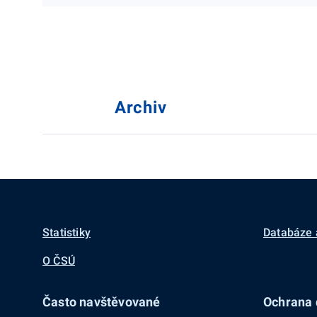
Archiv
Statistiky
Databáze 
O ČSÚ
Často navštěvované
Ochrana d