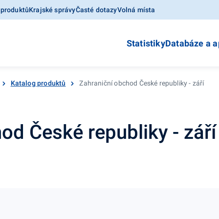
 produktů
Krajské správy
Časté dotazy
Volná místa
Statistiky
Databáze a a
Katalog produktů
Zahraniční obchod České republiky - září
od České republiky - září