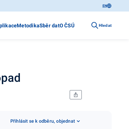
EN
plikace
Metodika
Sběr dat
O ČSÚ
Hledat
opad
Přihlásit se k odběru, objednat