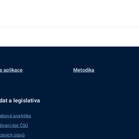
a aplikace
Metodika
at a legislativa
ebová analytika
žívání dat ČSÚ
obních údajů