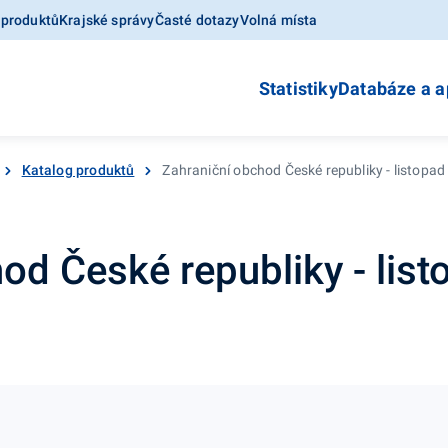
 produktů
Krajské správy
Časté dotazy
Volná místa
Statistiky
Databáze a a
Katalog produktů
Zahraniční obchod České republiky - listopad
od České republiky - list