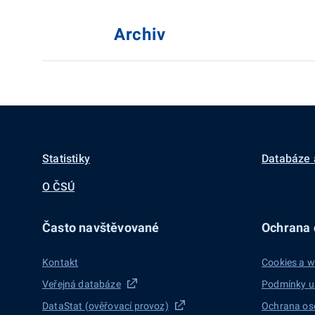
Archiv
Statistiky
Databáze 
O ČSÚ
Často navštěvované
Ochrana d
Kontakt
Cookies a w
Veřejná databáze
Podmínky u
DataStat (ověřovací provoz)
Ochrana os