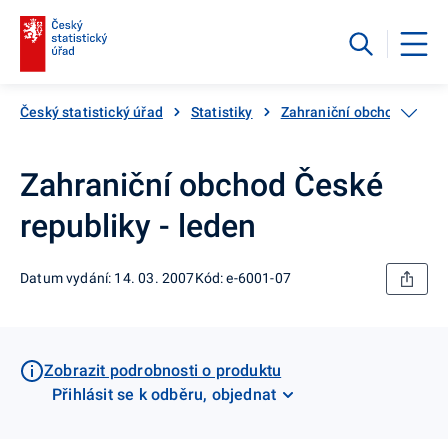
Český statistický úřad
Statistiky
Zahraniční obchod
Ka
Zahraniční obchod České
republiky - leden
Datum vydání: 14. 03. 2007
Kód: e-6001-07
Zobrazit podrobnosti o produktu
Přihlásit se k odběru, objednat