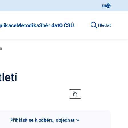
EN
plikace
Metodika
Sběr dat
O ČSÚ
Hledat
tí
letí
Přihlásit se k odběru, objednat