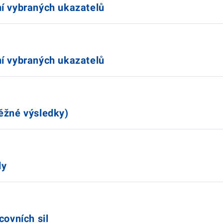
í vybraných ukazatelů
í vybraných ukazatelů
ěžné výsledky)
dy
covních sil