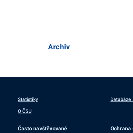
Archiv
Statistiky
Databáze 
O ČSÚ
Často navštěvované
Ochrana d