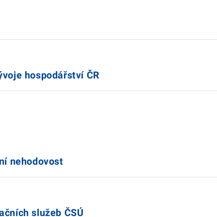
ývoje hospodářství ČR
vní nehodovost
mačních služeb ČSÚ