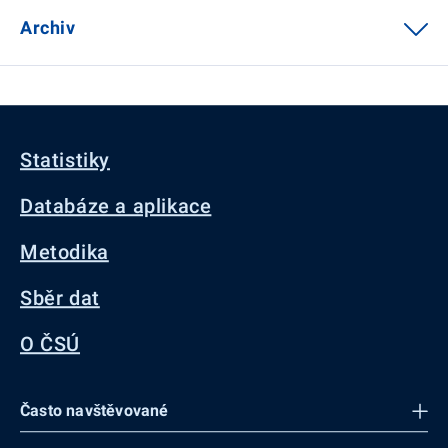
Archiv
Statistiky
Databáze a aplikace
Metodika
Sběr dat
O ČSÚ
Často navštěvované