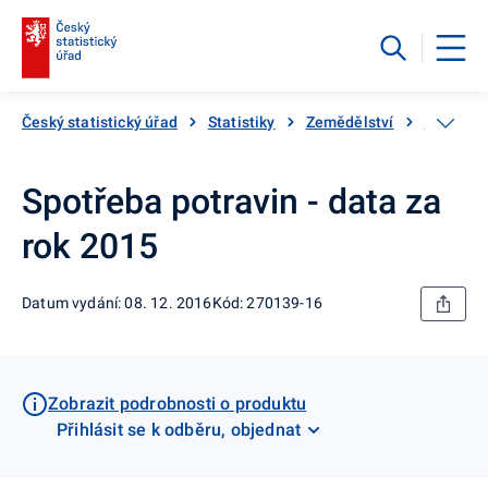
Český statistický úřad
Statistiky
Zemědělství
Spotřeba
Spotřeba potravin - data za
rok 2015
Datum vydání: 08. 12. 2016
Kód: 270139-16
Zobrazit podrobnosti o produktu
Přihlásit se k odběru, objednat