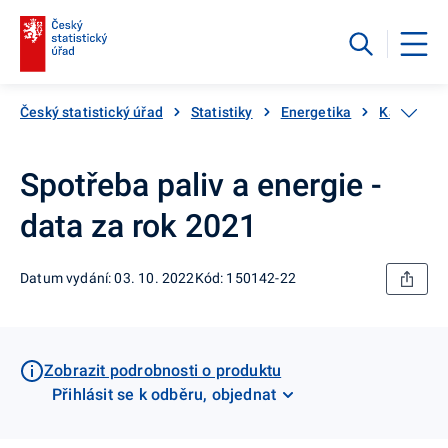
Český statistický úřad
Statistiky
Energetika
Katalog p
Spotřeba paliv a energie -
data za rok 2021
Datum vydání: 03. 10. 2022
Kód: 150142-22
Zobrazit podrobnosti o produktu
Přihlásit se k odběru, objednat