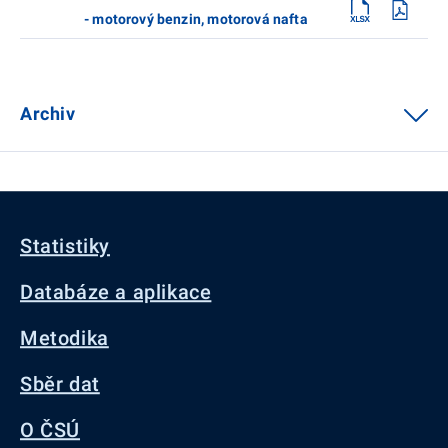
- motorový benzin, motorová nafta
Archiv
Statistiky
Databáze a aplikace
Metodika
Sběr dat
O ČSÚ