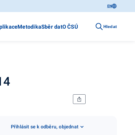
EN
plikace
Metodika
Sběr dat
O ČSÚ
Hledat
14
Přihlásit se k odběru, objednat