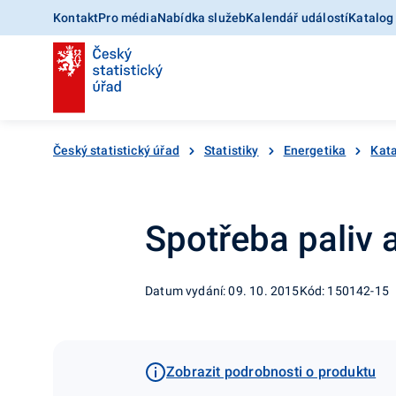
Kontakt
Pro média
Nabídka služeb
Kalendář událostí
Katalog
Český statistický úřad
Statistiky
Energetika
Kata
Spotřeba paliv 
Datum vydání: 09. 10. 2015
Kód: 150142-15
Zobrazit podrobnosti o produktu