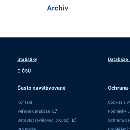
Archiv
Statistiky
Databáze 
O ČSÚ
Často navštěvované
Ochrana d
Kontakt
Cookies a w
Veřejná databáze
Podmínky u
DataStat (ověřovací provoz)
Ochrana os
Pro média
Prohlášení 