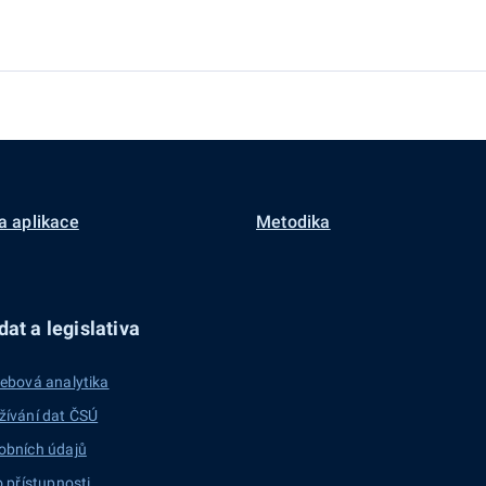
a aplikace
Metodika
at a legislativa
ebová analytika
žívání dat ČSÚ
obních údajů
o přístupnosti