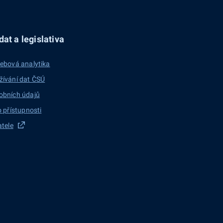
at a legislativa
ebová analytika
žívání dat ČSÚ
obních údajů
o přístupnosti
atele