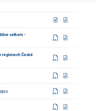
blice celkem -
ch regionech České
 2011