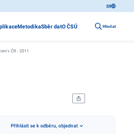
EN
plikace
Metodika
Sběr dat
O ČSÚ
Hledat
zení v ČR - 2011
Přihlásit se k odběru, objednat