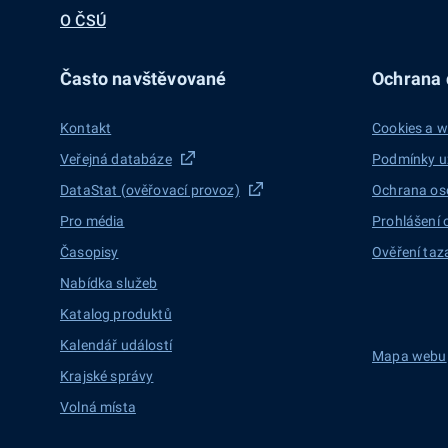
O ČSÚ
Často navštěvované
Ochrana d
Kontakt
Cookies a w
Veřejná databáze
Podmínky u
DataStat (ověřovací provoz)
Ochrana os
Pro média
Prohlášení 
Časopisy
Ověření taz
Nabídka služeb
Katalog produktů
Kalendář událostí
Mapa webu
Krajské správy
Volná místa