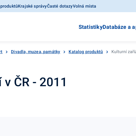
 produktů
Krajské správy
Časté dotazy
Volná místa
Statistiky
Databáze a a
rt
Divadla, muzea, památky
Katalog produktů
Kulturní zaří
í v ČR - 2011