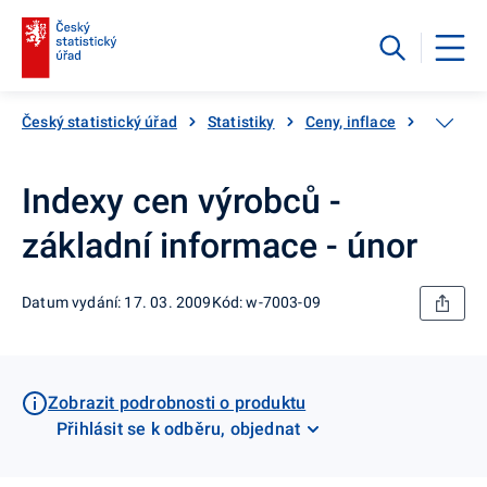
Český statistický úřad
Statistiky
Ceny, inflace
Ceny vý
Indexy cen výrobců -
základní informace - únor
Datum vydání: 17. 03. 2009
Kód: w-7003-09
Zobrazit podrobnosti o produktu
Přihlásit se k odběru, objednat