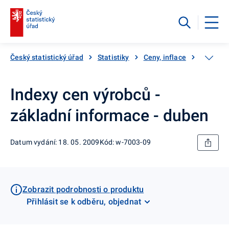
Český statistický úřad
Statistiky
Ceny, inflace
Ceny vý
Indexy cen výrobců -
základní informace - duben
Datum vydání: 18. 05. 2009
Kód: w-7003-09
Zobrazit podrobnosti o produktu
Přihlásit se k odběru, objednat