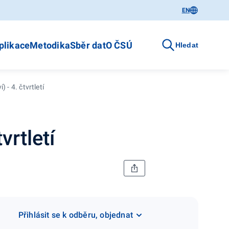
EN
plikace
Metodika
Sběr dat
O ČSÚ
Hledat
) - 4. čtvrtletí
vrtletí
Přihlásit se k odběru, objednat