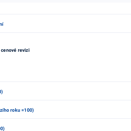
ní
o cenové revizi
0)
zího roku =100)
00)