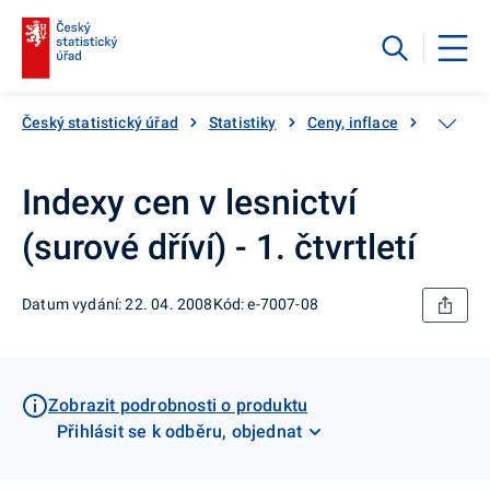
Český statistický úřad
Statistiky
Ceny, inflace
Ceny vý
Indexy cen v lesnictví
(surové dříví) - 1. čtvrtletí
Datum vydání: 22. 04. 2008
Kód: e-7007-08
Zobrazit podrobnosti o produktu
Přihlásit se k odběru, objednat