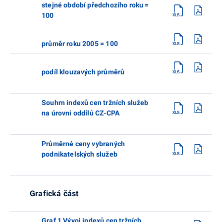
stejné období předchozího roku =
100
průměr roku 2005 = 100
podíl klouzavých průměrů
Souhrn indexů cen tržních služeb
na úrovni oddílů CZ-CPA
Průměrné ceny vybraných
podnikatelských služeb
Grafická část
Graf 1 Vývoj indexů cen tržních