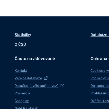
Statistiky
Databáze 
O ČSÚ
Často navštěvované
Ochrana d
Kontakt
Cookies a w
Veřejná databáze
Podmínky u
DataStat (ověřovací provoz)
Ochrana os
Pro média
Prohlášení 
Časopisy
Ověření taz
Nabídka služeb