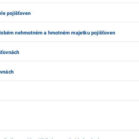
le pojišťoven
hodobém nehmotném a hmotném majetku pojišťoven
išťovnách
ťovnách