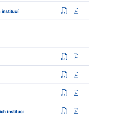
nstitucí
h institucí