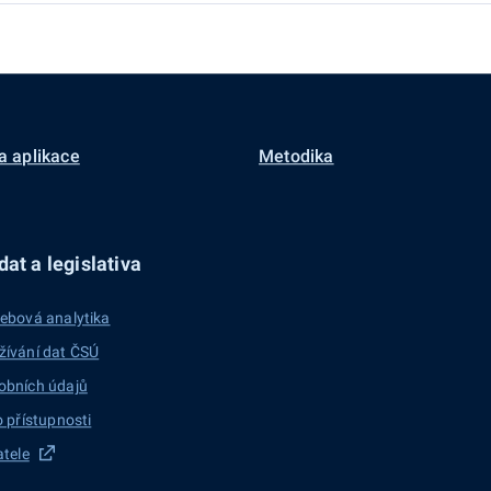
a aplikace
Metodika
at a legislativa
ebová analytika
žívání dat ČSÚ
obních údajů
o přístupnosti
atele