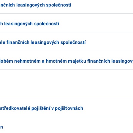
nčních leasingových společností
ch leasingových společností
le finančních leasingových společností
odobém nehmotném a hmotném majetku finančních leasingový
tředkovatelé pojištění v pojišťovnách
en