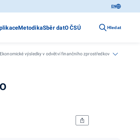
EN
plikace
Metodika
Sběr dat
O ČSÚ
Hledat
Ekonomické výsledky v odvětví finančního zprostředkování - 4. čtvrtletí
ho