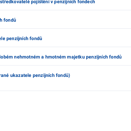
tředkovatelé pojištění v penzijních fondech
ch fondů
le penzijních fondů
hodobém nehmotném a hmotném majetku penzijních fondů
brané ukazatele penzijních fondů)