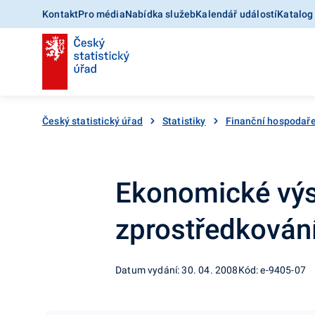
Kontakt
Pro média
Nabídka služeb
Kalendář událostí
Katalog
Český statistický úřad
Statistiky
Finanční hospodaře
Ekonomické výsl
zprostředkování 
Datum vydání: 30. 04. 2008
Kód: e-9405-07