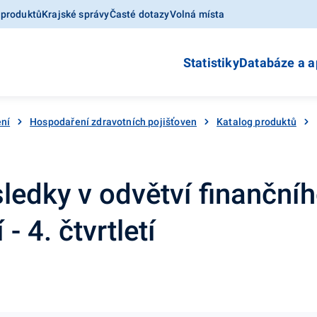
 produktů
Krajské správy
Časté dotazy
Volná místa
Statistiky
Databáze a a
ní
Hospodaření zdravotních pojišťoven
Katalog produktů
edky v odvětví finanční
- 4. čtvrtletí