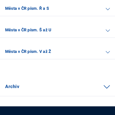
Města v ČR písm. Ř a S
Města v ČR písm. Š až U
Města v ČR písm. V až Ž
Archiv