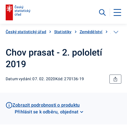
Český statistický úřad
Statistiky
Zemědělství
Živočišn
Chov prasat - 2. pololetí
2019
Datum vydání: 07. 02. 2020
Kód: 270136-19
Zobrazit podrobnosti o produktu
Přihlásit se k odběru, objednat