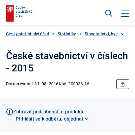
Český statistický úřad
Statistiky
Stavebnictví, byty
Sta
České stavebnictví v číslech
- 2015
Datum vydání: 31. 08. 2016
Kód: 200036-16
Zobrazit podrobnosti o produktu
Přihlásit se k odběru, objednat