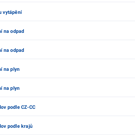
u vytápění
ní na odpad
ní na odpad
í na plyn
í na plyn
dov podle CZ-CC
ov podle krajů