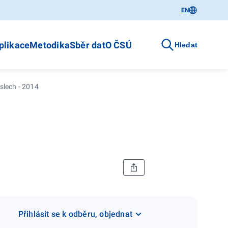
EN
plikace
Metodika
Sběr dat
O ČSÚ
Hledat
íslech - 2014
Přihlásit se k odběru, objednat