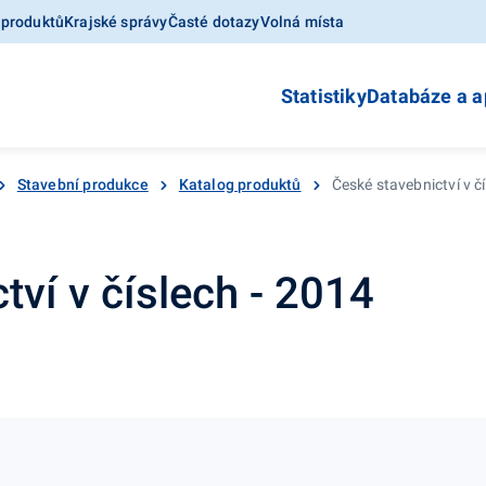
 produktů
Krajské správy
Časté dotazy
Volná místa
Statistiky
Databáze a a
Stavební produkce
Katalog produktů
České stavebnictví v č
tví v číslech - 2014