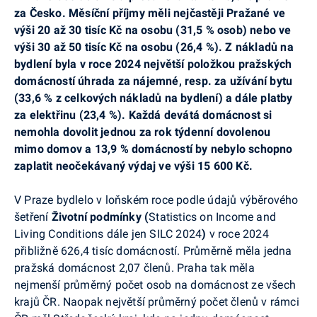
za Česko. Měsíční příjmy měli nejčastěji Pražané ve
výši 20 až 30 tisíc Kč na osobu (31,5 % osob) nebo ve
výši 30 až 50 tisíc Kč na osobu (26,4 %). Z nákladů na
bydlení byla v roce 2024 největší položkou pražských
domácností úhrada za nájemné, resp. za užívání bytu
(33,6 % z celkových nákladů na bydlení) a dále platby
za elektřinu (23,4 %). Každá devátá domácnost si
nemohla dovolit jednou za rok týdenní dovolenou
mimo domov a 13,9 % domácností by nebylo schopno
zaplatit neočekávaný výdaj ve výši 15 600 Kč.
V Praze bydlelo v loňském roce podle údajů výběrového
šetření
Životní podmínky (
Statistics on Income and
Living Conditions dále jen SILC 2024
)
v roce 2024
přibližně 626,4 tisíc domácností. Průměrně měla jedna
pražská domácnost 2,07 členů. Praha tak měla
nejmenší průměrný počet osob na domácnost ze všech
krajů ČR. Naopak největší průměrný počet členů v rámci