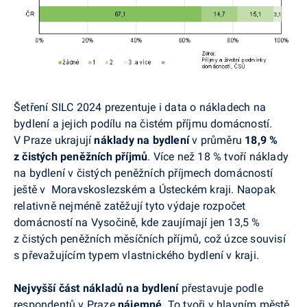
Šetření SILC 2024 prezentuje i data o nákladech na
bydlení a jejich podílu na čistém příjmu domácností.
V Praze ukrajují
náklady na bydlení
v průměru
18,9 %
z čistých peněžních příjmů
. Více než 18 % tvoří náklady
na bydlení v čistých peněžních příjmech domácností
ještě v Moravskoslezském a Ústeckém kraji. Naopak
relativně nejméně zatěžují tyto výdaje rozpočet
domácností na Vysočině, kde zaujímají jen 13,5 %
z čistých peněžních měsíčních příjmů, což ú
zce souvisí
s převažujícím typem vlastnického bydlení v kraji.
Nejvyšší část nákladů na bydlení
přestavuje podle
respondentů v Praze
nájemné
. To tvoři v hlavním městě