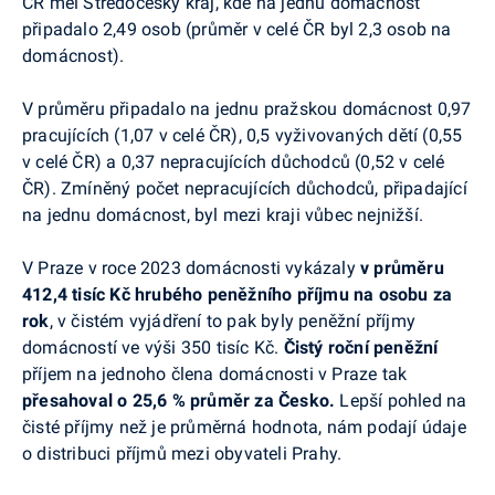
ČR měl Středočeský kraj, kde na jednu domácnost
připadalo 2,49 osob (průměr v celé ČR byl 2,3 osob na
domácnost).
V průměru připadalo na jednu pražskou domácnost 0,97
pracujících (1,07 v celé ČR), 0,5 vyživovaných dětí (0,55
v celé ČR) a 0,37 nepracujících důchodců (0,52 v celé
ČR). Zmíněný počet nepracujících důchodců, připadající
na jednu domácnost, byl mezi kraji vůbec nejnižší.
V Praze v roce 2023 domácnosti vykázaly
v průměru
412,4 tisíc Kč hrubého peněžního příjmu na osobu za
rok
, v čistém vyjádření to pak byly peněžní příjmy
domácností ve výši 350 tisíc Kč.
Čistý roční peněžní
příjem na jednoho člena domácnosti v Praze tak
přesahoval o 25,6 % průměr za Česko.
Lepší pohled na
čisté příjmy než je průměrná hodnota, nám podají údaje
o distribuci příjmů mezi obyvateli Prahy.