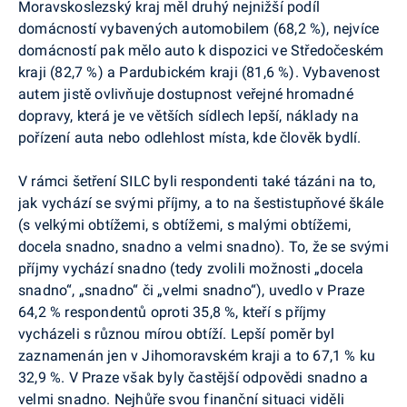
Moravskoslezský kraj měl druhý nejnižší podíl
domácností vybavených automobilem (68,2 %), nejvíce
domácností pak mělo auto k dispozici ve Středočeském
kraji (82,7 %) a Pardubickém kraji (81,6 %). Vybavenost
autem jistě ovlivňuje dostupnost veřejné hromadné
dopravy, která je ve větších sídlech lepší, náklady na
pořízení auta nebo odlehlost místa, kde člověk bydlí.
V rámci šetření SILC byli respondenti také tázáni na to,
jak vychází se svými příjmy, a to na šestistupňové škále
(s velkými obtížemi, s obtížemi, s malými obtížemi,
docela snadno, snadno a velmi snadno). To, že se svými
příjmy vychází snadno (tedy zvolili možnosti „docela
snadno“, „snadno“ či „velmi snadno“), uvedlo v Praze
64,2 % respondentů oproti 35,8 %, kteří s příjmy
vycházeli s různou mírou obtíží. Lepší poměr byl
zaznamenán jen v Jihomoravském kraji a to 67,1 % ku
32,9 %. V Praze však byly častější odpovědi snadno a
velmi snadno. Nejhůře svou finanční situaci viděli