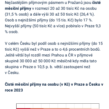
Nejčastějším příjmovým pásmem u Pražanů jsou
čisté
měsíční příjmy
v rozmezí 20 až 30 tisíc Kč na osobu
(31,5 % osob) a dále výši 30 až 50 tisíc Kč (26,4 %).
Osob s nejnižšími příjmy (do 15 tis. Kč) bylo 17 %.
Nejvyšší příjmy (50 tisíc Kč a více) pobíralo v Praze 9,3
% osob.
V celém Česku byl podíl osob s nejnižšími příjmy (do 15
tisíc Kč) vyšší než v Praze a to o 4,6 procentních bodů.
Ještě větší byl rozdíl mezi Prahou a ČR v příjmové
skupině 30 000 až 50 000 Kč měsíčně kdy měla tato
skupina v Praze o 10,5 p. b. větší zastoupení než
v Česku.
Čisté měsíční příjmy na osobu (v Kč) v Praze a Česku v
roce 2023