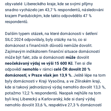
obyvatelé Libereckého kraje, kde se svými příjmy
snadno vycházelo jen 43,7 % respondentů, následováni
krajem Pardubickým, kde takto odpovědělo 47 %
respondentů.
Dalším typem otázek, na které domácnosti v šetření
SILC 2024 odpovídaly, byly otázky na to, co si
domácnost s finančních důvodů nemůže dovolit.
Zajímavým indikátorem finanční situace domácností
může být fakt, zda si domácnosti
může
dovolit
neočekávaný výdaj ve výši 15 600 Kč
. Ten si dle
odpovědí
nemohlo
v rámci
celé ČR dovolit 20 %
domácností, v Praze však jen 13,9 %.
Ještě lépe na tom
byly domácnosti v Kraji Vysočina, a ve Zlínském kraji,
kde si takový jednorázový výdaj nemohlo dovolit 13,3 %,
potažmo 12,2 % respondentů. Naopak nejhůře na tom
byli kraj Liberecký a Karlovarský, kde si daný výdaj
nemohlo dovolit 33,6 %, respektive 27,3 % domácností