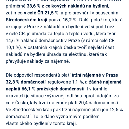
průměrně
33,6 % z celkových nákladů na bydlení
,
zatímco
v celé ČR
21,5 %,
a pro srovnání v sousedním
Středočeském kraji
pouze
15,2 %.
Další položkou, která
ukrajuje v Praze z nákladů na bydlení větší podíl než
v celé ČR, je úhrada za teplo a teplou vodu, která tvoří
14,6 % nákladů domácností v Praze (v rámci celé ČR
10,1 %). V ostatních krajích Česka tvoří největší část
nákladů na bydlení úhrada za elektřinu, která tak
převyšuje náklady za nájemné.
Dle odpovědí respondentů platí
tržní nájemné v Praze
32,8 % domácností
, regulované 1,1 %, a
žádné nájemné
neplatí 66,1 % pražských domácností
. I v tomhle
ukazateli je situace výrazněji odlišná oproti údajům za
celé Česko, kdy tržní nájemné platí 20,4 % domácností.
Ve Středočeském kraji pak tržní nájemné platí jen 12,5 %
domácností. T
o je dáno významným podílem
vlastnického bydlení v tomto kraji.