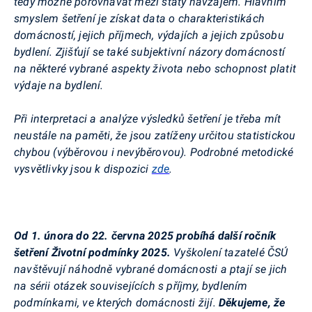
tedy možné porovnávat mezi státy navzájem. Hlavním
smyslem šetření je získat data o charakteristikách
domácností, jejich příjmech, výdajích a jejich způsobu
bydlení. Zjišťují se také subjektivní názory domácností
na některé vybrané aspekty života nebo schopnost platit
výdaje na bydlení.
Při interpretaci a analýze výsledků šetření je třeba mít
neustále na paměti, že jsou zatíženy určitou statistickou
chybou (výběrovou i nevýběrovou). Podrobné metodické
vysvětlivky jsou k dispozici
zde
.
Od 1. února do 22. června 2025 probíhá další ročník
šetření Životní podmínky 2025.
Vyškolení tazatelé ČSÚ
navštěvují náhodně vybrané domácnosti a ptají se jich
na sérii otázek souvisejících s příjmy, bydlením
podmínkami, ve kterých domácnosti žijí.
Děkujeme, že