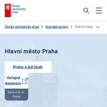
Český statistický úřad
Krajské správy
Hlavní město Praha
Hlavní město Praha
Praha a její části
Veřejná
databáze
Data o hl. m.
Praze