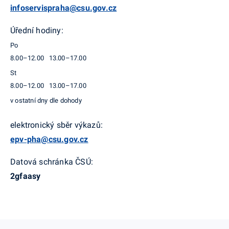
infoservispraha@csu.gov.cz
Úřední hodiny:
Po
8.00–12.00 13.00–17.00
St
8.00–12.00 13.00–17.00
v ostatní dny dle dohody
elektronický sběr výkazů:
epv-pha@csu.gov.cz
Datová schránka ČSÚ:
2gfaasy
MapLibre