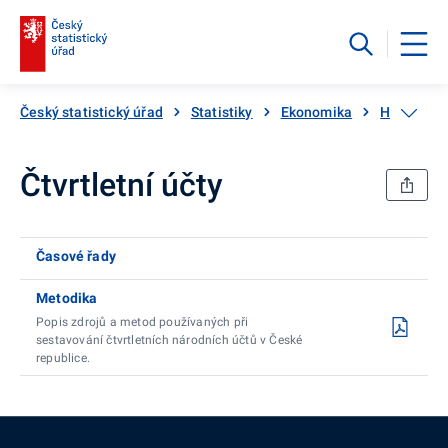
Český statistický úřad
Statistiky
Ekonomika
HDP, národ
Čtvrtletní účty
Časové řady
Metodika
Popis zdrojů a metod používaných při
sestavování čtvrtletních národních účtů v České
republice.