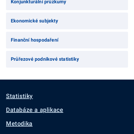
Konjunkturální průzkumy
Ekonomické subjekty
Finanční hospodaření
Průřezové podnikové statistiky
Statistiky
Databáze a aplikace
Metodika