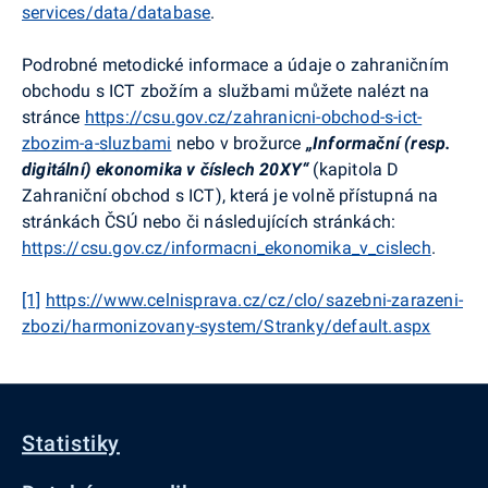
services/data/database
.
Podrobné metodické informace a údaje o zahraničním
obchodu s ICT zbožím a službami můžete nalézt na
stránce
https://csu.gov.cz/zahranicni-obchod-s-ict-
zbozim-a-sluzbami
nebo v brožurce
„Informační (resp.
digitální) ekonomika v číslech 20XY“
(kapitola D
Zahraniční obchod s ICT), která je volně přístupná na
stránkách ČSÚ nebo či následujících stránkách:
https://csu.gov.cz/informacni_ekonomika_v_cislech
.
[1]
https://www.celnisprava.cz/cz/clo/sazebni-zarazeni-
zbozi/harmonizovany-system/Stranky/default.aspx
Statistiky