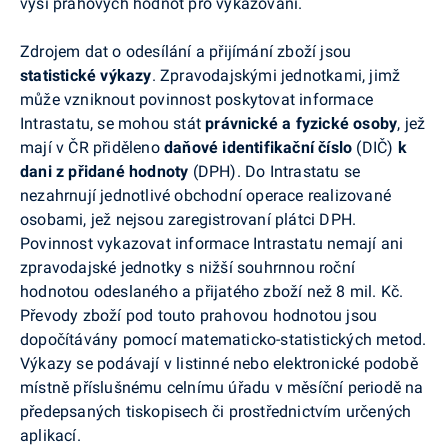
výši prahových hodnot pro vykazování.
Zdrojem dat o odesílání a přijímání zboží jsou
statistické výkazy
. Zpravodajskými jednotkami, jimž
může vzniknout povinnost poskytovat informace
Intrastatu, se mohou stát
právnické a fyzické osoby
, jež
mají v ČR přiděleno
daňové identifikační číslo
(DIČ)
k
dani z přidané hodnoty
(DPH). Do Intrastatu se
nezahrnují jednotlivé obchodní operace realizované
osobami, jež nejsou zaregistrovaní plátci DPH.
Povinnost vykazovat informace Intrastatu nemají ani
zpravodajské jednotky s nižší souhrnnou roční
hodnotou odeslaného a přijatého zboží než 8 mil. Kč.
Převody zboží pod touto prahovou hodnotou jsou
dopočítávány pomocí matematicko-statistických metod.
Výkazy se podávají v listinné nebo elektronické podobě
místně příslušnému celnímu úřadu v měsíční periodě na
předepsaných tiskopisech či prostřednictvím určených
aplikací.