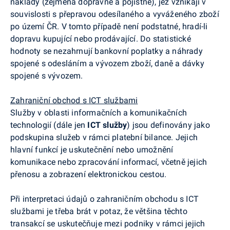
náklady (zejména dopravné a pojistné), jež vznikají v
souvislosti s přepravou odesílaného a vyváženého zboží
po území ČR. V tomto případě není podstatné, hradí-li
dopravu kupující nebo prodávající. Do statistické
hodnoty se nezahrnují bankovní poplatky a náhrady
spojené s odesláním a vývozem zboží, daně a dávky
spojené s vývozem.
Zahraniční obchod s ICT službami
Služby v oblasti informačních a komunikačních
technologií (dále jen
ICT služby
) jsou definovány jako
podskupina služeb v rámci platební bilance. Jejich
hlavní funkcí je uskutečnění nebo umožnění
komunikace nebo zpracování informací, včetně jejich
přenosu a zobrazení elektronickou cestou.
Při interpretaci údajů o zahraničním obchodu s ICT
službami je třeba brát v potaz, že většina těchto
transakcí se uskutečňuje mezi podniky v rámci jejich