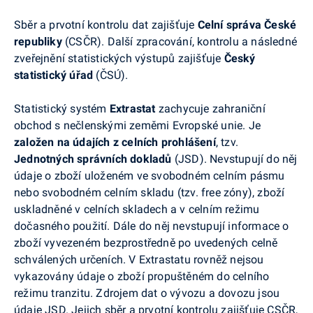
Sběr a prvotní kontrolu dat zajišťuje
Celní správa České
republiky
(CSČR). Další zpracování, kontrolu a následné
zveřejnění statistických výstupů zajišťuje
Český
statistický úřad
(ČSÚ).
Statistický systém
Extrastat
zachycuje zahraniční
obchod s nečlenskými zeměmi Evropské unie. Je
založen na údajích z celních prohlášení
, tzv.
Jednotných správních dokladů
(JSD). Nevstupují do něj
údaje o zboží uloženém ve svobodném celním pásmu
nebo svobodném celním skladu (tzv. free zóny), zboží
uskladněné v celních skladech a v celním režimu
dočasného použití. Dále do něj nevstupují informace o
zboží vyvezeném bezprostředně po uvedených celně
schválených určeních. V Extrastatu rovněž nejsou
vykazovány údaje o zboží propuštěném do celního
režimu tranzitu. Zdrojem dat o vývozu a dovozu jsou
údaje JSD. Jejich sběr a prvotní kontrolu zajišťuje CSČR,