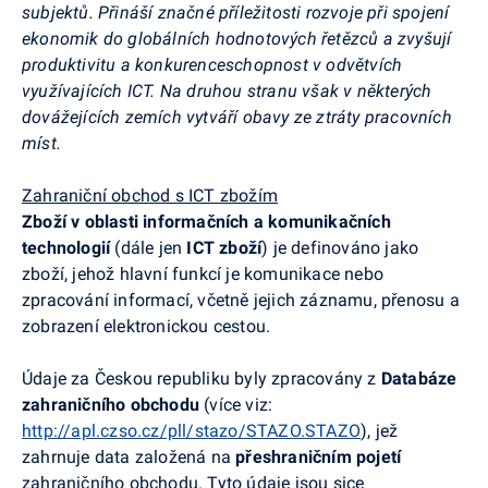
subjektů. Přináší značné příležitosti rozvoje při spojení
ekonomik do globálních hodnotových řetězců a zvyšují
produktivitu a konkurenceschopnost v odvětvích
využívajících ICT. Na druhou stranu však v některých
dovážejících zemích vytváří obavy ze ztráty pracovních
míst.
Zahraniční obchod s ICT zbožím
Zboží v oblasti informačních a komunikačních
technologií
(dále jen
ICT zboží
) je definováno jako
zboží, jehož hlavní funkcí je komunikace nebo
zpracování informací, včetně jejich záznamu, přenosu a
zobrazení elektronickou cestou.
Údaje za Českou republiku byly zpracovány z
Databáze
zahraničního obchodu
(více viz:
http://apl.czso.cz/pll/stazo/STAZO.STAZO
), jež
zahrnuje data založená na
přeshraničním pojetí
zahraničního obchodu. Tyto údaje jsou sice