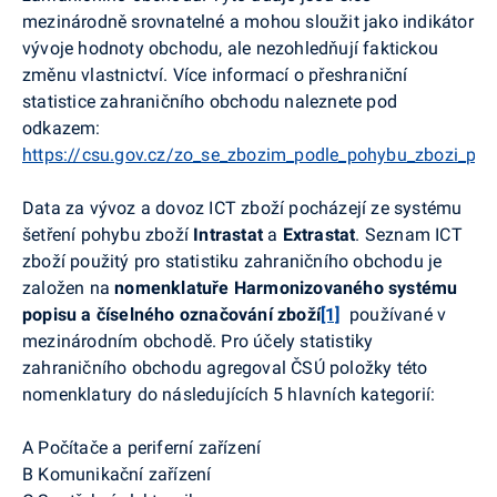
mezinárodně srovnatelné a mohou sloužit jako indikátor
vývoje hodnoty obchodu, ale nezohledňují faktickou
změnu vlastnictví. Více informací o přeshraniční
statistice zahraničního obchodu naleznete pod
odkazem:
https://csu.gov.cz/zo_se_zbozim_podle_pohybu_zbozi_presh
Data za vývoz a dovoz ICT zboží pocházejí ze systému
šetření pohybu zboží
Intrastat
a
Extrastat
. Seznam ICT
zboží použitý pro statistiku zahraničního obchodu je
založen na
nomenklatuře Harmonizovaného systému
popisu a číselného označování zboží
[1]
používané v
mezinárodním obchodě. Pro účely statistiky
zahraničního obchodu agregoval ČSÚ položky této
nomenklatury do následujících 5 hlavních kategorií:
A Počítače a periferní zařízení
B Komunikační zařízení