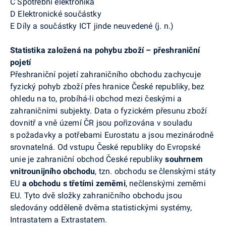
C Spotřební elektronika
D Elektronické součástky
E Díly a součástky ICT jinde neuvedené (j. n.)
Statistika založená na pohybu zboží – přeshraniční
pojetí
Přeshraniční pojetí zahraničního obchodu zachycuje
fyzický pohyb zboží přes hranice České republiky, bez
ohledu na to, probíhá-li obchod mezi českými a
zahraničními subjekty. Data o fyzickém přesunu zboží
dovnitř a vně území ČR jsou pořizována v souladu
s požadavky a potřebami Eurostatu a jsou mezinárodně
srovnatelná. Od vstupu České republiky do Evropské
unie je zahraniční obchod České republiky
souhrnem
vnitrounijního obchodu
, tzn. obchodu se členskými státy
EU
a obchodu s třetími zeměmi
, nečlenskými zeměmi
EU. Tyto dvě složky zahraničního obchodu jsou
sledovány odděleně dvěma statistickými systémy,
Intrastatem a Extrastatem.