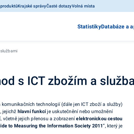
 produktů
Krajské správy
Časté dotazy
Volná místa
Statistiky
Databáze a a
 službami
hod s ICT zbožím a služb
a komunikačních technologií (dále jen ICT zboží a služby)
, jejichž
hlavní funkcí
je uskutečnění nebo umožnění
 včetně jejich přenosu a zobrazení
elektronickou cestou
de to Measuring the Information Society 2011
“, který je