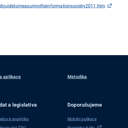
cdguidetomeasuringtheinformationsociety2011.htm
a aplikace
Metodika
at a legislativa
Doporučujeme
ebová analytika
Mobilní aplikace
žívání dat ČSÚ
Statistika & My