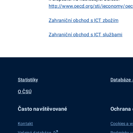
http://www.oecd.org/sti/ieconomy/oe
Zahraniční obchod s ICT zbožím
Zahraniční obchod s ICT službami
Statistiky
Databáze 
O ČSÚ
Často navštěvované
Ochrana d
Kontakt
Cookies a w
Veřejná databáze
Podmínky u