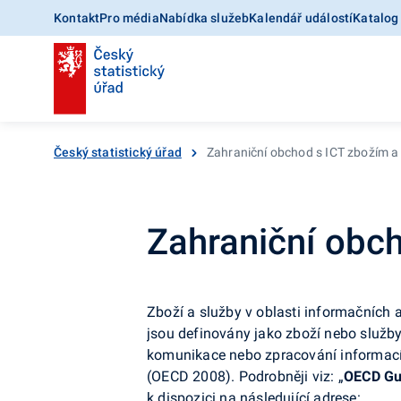
Kontakt
Pro média
Nabídka služeb
Kalendář událostí
Katalog
Český statistický úřad
Zahraniční obchod s ICT zbožím a
Zahraniční obc
Zboží a služby v oblasti informačních 
jsou definovány jako zboží nebo služby
komunikace nebo zpracování informací,
(OECD 2008). Podrobněji viz: „
OECD Gui
k dispozici na následující adrese: