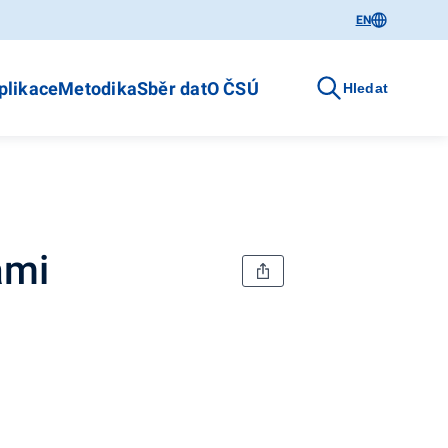
EN
plikace
Metodika
Sběr dat
O ČSÚ
Hledat
ami