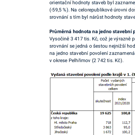
orientační hodnoty staveb byl zaznamen
(-59,5 %). Na celorepublikové úrovni do
srovnání s tím byl nárůst hodnoty stav
Průměrná hodnota na jedno stavební 
Vysočině 3 417 tis. Kč, což je výrazně 
srovnání se jedná o šestou nejnižší ho
na jedno stavební povolení zaznamenána
v okrese Pelhřimov (2 742 tis. Kč).