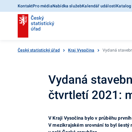
Kontakt
Pro média
Nabídka služeb
Kalendář událostí
Katalog
Český statistický úřad
Kraj Vysočina
Vydaná stavební
Vydaná stavební
čtvrtletí 2021: 
V Kraji Vysočina bylo v průběhu prvníh
V mezikrajském srovnání to byl šestý 