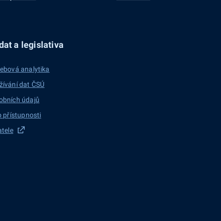
at a legislativa
ebová analytika
žívání dat ČSÚ
obních údajů
o přístupnosti
atele