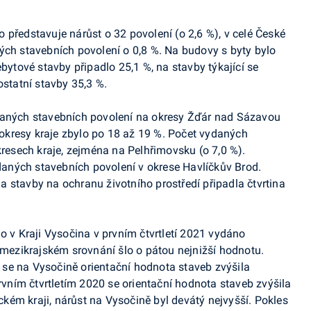
 představuje nárůst o 32 povolení (o 2,6 %), v celé České
ých stavebních povolení o 0,8 %. Na budovy s byty bylo
ebytové stavby připadlo 25,1 %, na stavby týkající se
ostatní stavby 35,3 %.
daných stavebních povolení na okresy Žďár nad Sázavou
í okresy kraje zbylo po 18 až 19 %. Počet vydaných
kresech kraje, zejména na Pelhřimovsku (o 7,0 %).
ydaných stavebních povolení v okrese Havlíčkův Brod.
 stavby na ochranu životního prostředí připadla čtvrtina
ylo v Kraji Vysočina v prvním čtvrtletí 2021 vydáno
v mezikrajském srovnání šlo o pátou nejnižší hodnotu.
se na Vysočině orientační hodnota staveb zvýšila
prvním čtvrtletím 2020 se orientační hodnota staveb zvýšila
eckém kraji, nárůst na Vysočině byl devátý nejvyšší. Pokles