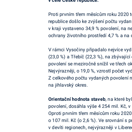
v celé České republice.
Proti prvním třem měsícům roku 2020 to
republice došlo ke zvýšení počtu vydan
v kraji vystaveno 34,9 % povolení, na n
ochrany životního prostředí 4,7 % a na 
V rámci Vysočiny připadalo nejvíce vy
(23,0 %) a Třebíč (22,3 %), na zbývajíc
povolení se meziročně snížil ve třech o
Nejvýrazněji, o 19,0 %, vzrostl počet v
Z celkového počtu vydaných povolení na
na jihlavský okres.
Orientační hodnota staveb
, na které b
povolení, dosáhla výše 4 254 mil. Kč, 
Oproti prvním třem měsícům roku 2020 
o 107 mil. Kč (o 2,6 %). Ve srovnání s 
v devíti regionech, nejvýrazněji v Liber