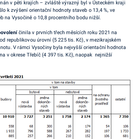
án v pěti krajích – zvláště výrazný byl v Ústeckém kraji
šlo k zvýšení orientační hodnoty staveb o 13,4 %, ve
eb na Vysočině o 10,8 procentního bodu nižší.
povolení
činila v prvních třech měsících roku 2021 na
pod republikovou úrovní (5 225 tis. Kč), v mezikrajském
dnotu. V rámci Vysočiny byla nejvyšší orientační hodnota
 v okrese Třebíč (4 397 tis. Kč), naopak nejnižší