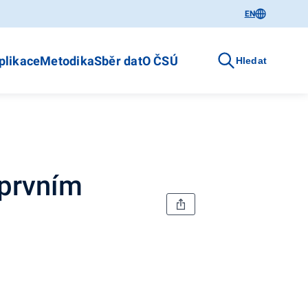
EN
plikace
Metodika
Sběr dat
O ČSÚ
Hledat
 prvním