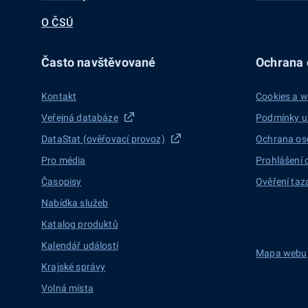
O ČSÚ
Často navštěvované
Ochrana d
Kontakt
Cookies a w
Veřejná databáze
Podmínky u
DataStat (ověřovací provoz)
Ochrana os
Pro média
Prohlášení 
Časopisy
Ověření taz
Nabídka služeb
Katalog produktů
Kalendář událostí
Mapa webu
Krajské správy
Volná místa