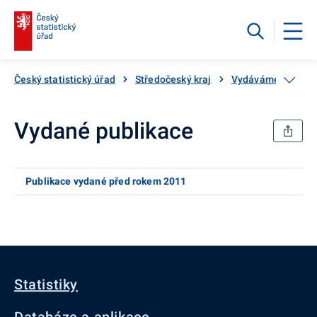
Český statistický úřad
Středočeský kraj
Vydáváme
Vyd
Vydané publikace
Publikace vydané před rokem 2011
Statistiky