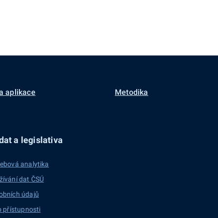
a aplikace
Metodika
at a legislativa
ebová analytika
žívání dat ČSÚ
obních údajů
o přístupnosti