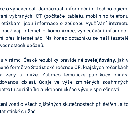
mace o vybavenosti domácností informačními technologiemi
vání vybraných ICT (počítače, tabletu, mobilního telefonu
i otázkami jsou informace o způsobu využívání internetu
i používají internet – komunikace, vyhledávání informací,
í přes internet atd. Na konec dotazníku se naši tazatelé
dovednostech občanů.
ou v rámci České republiky pravidelně
zveřejňovány
, jak v
cené formě ve Statistické ročence ČR, krajských ročenkách
na ženy a muže. Zatímco tematické publikace přináší
ledovanou oblast, údaje ve výše zmíněných souhrnných
ontextu sociálního a ekonomického vývoje společnosti.
enlivosti o všech zjištěných skutečnostech při šetření, a to
atistické službě.