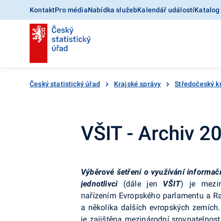
Kontakt
Pro média
Nabídka služeb
Kalendář událostí
Katalog
Český statistický úřad
Krajské správy
Středočeský k
VŠIT - Archiv 2
Výběrové šetření o využívání informa
jednotlivci
(dále jen
VŠIT
) je mezi
nařízením Evropského parlamentu a R
a několika dalších evropských zemích.
je zajištěna mezinárodní srovnatelnost