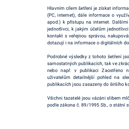
Hlavním cílem šetření je získat infor
(PC, internet), dále informace o využí
apod.) k přístupu na internet. Dalším
jednotlivci, k jakým účelům jednotlivc
kontakt s veřejnou správou, nakupován
dotazují i na informace o digitálních 
Podrobné výsledky z tohoto šetření js
samostatných publikacích, tak ve zkrá
nebo např. v publikaci Zaostřeno 
uživatelům detailnější pohled na s
publikacích jsou zasazeny do širšího k
Všichni tazatelé jsou vázáni slibem mlč
podle zákona č. 89/1995 Sb., o státní st