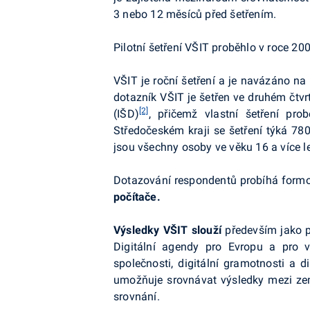
3 nebo 12 měsíců před šetřením.
Pilotní šetření VŠIT proběhlo v roce 2
VŠIT je roční šetření a je navázáno na
dotazník VŠIT je šetřen ve druhém čtvr
[2]
(IŠD)
, přičemž vlastní šetření pr
Středočeském kraji se šetření týká 7
jsou všechny osoby ve věku 16 a více 
Dotazování respondentů probíhá for
počítače.
Výsledky VŠIT slouží
především jako p
Digitální agendy pro Evropu a pro v
společnosti, digitální gramotnosti a 
umožňuje srovnávat výsledky mezi ze
srovnání.