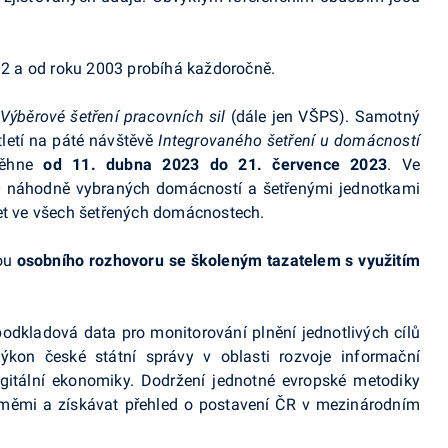
002 a od roku 2003 probíhá každoročně.
Výběrové šetření pracovních sil
(dále jen VŠPS). Samotný
tletí na páté návštěvě
Integrovaného šetření u domácností
oběhne
od 11
.
dubna
2023 do 21
.
července
2023
. Ve
80 náhodně vybraných domácností a šetřenými jednotkami
let ve všech šetřených domácnostech.
mou
osobního rozhovoru se školeným tazatelem s využitím
odkladová data pro monitorování plnění jednotlivých cílů
ýkon české státní správy v oblasti rozvoje informační
digitální ekonomiky. Dodržení jednotné evropské metodiky
měmi a získávat přehled o postavení ČR v mezinárodním