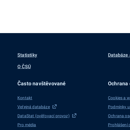
Statistiky
Databáze 
O ČSÚ
Často navštěvované
Ochrana d
Kontakt
Cookies a w
Veřejná databáze
Podmínky u
DataStat (ověřovací provoz)
Ochrana os
Pro média
Prohlášení 