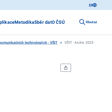
EN
plikace
Metodika
Sběr dat
O ČSÚ
Hledat
 komunikačních technologiích - VŠIT
VŠIT - Archiv 2023