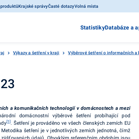
 produktů
Krajské správy
Časté dotazy
Volná místa
Statistiky
Databáze a a
raj
Výkazy a šetření v kraji
Výběrové šetření o informačních a
023
čních a komunikačních technologií v domácnostech a mezi
národní domácnostní výběrové šetření probíhající pod
[1]
ady
. Šetření je prováděno ve všech členských zemích EU
 Metodika šetření je v jednotlivých zemích jednotná, čímž
 zjišťovaných údajů.
Obvyklým referenčním obdobím jsou