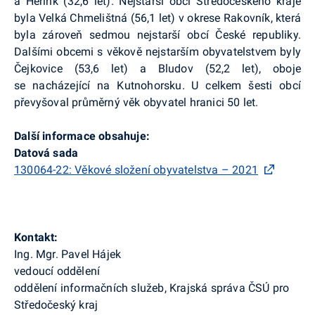
a Herink (32,6 let). Nejstarší obcí Středočeského kraje
byla Velká Chmelištná (56,1 let) v okrese Rakovník, která
byla zároveň sedmou nejstarší obcí České republiky.
Dalšími obcemi s věkově nejstarším obyvatelstvem byly
Čejkovice (53,6 let) a Bludov (52,2 let), oboje
se nacházející na Kutnohorsku. U celkem šesti obcí
převyšoval průměrný věk obyvatel hranici 50 let.
Další informace obsahuje:
Datová sada
130064-22: Věkové složení obyvatelstva – 2021
Kontakt:
Ing. Mgr. Pavel Hájek
vedoucí oddělení
oddělení informačních služeb, Krajská správa ČSÚ pro
Středočeský kraj