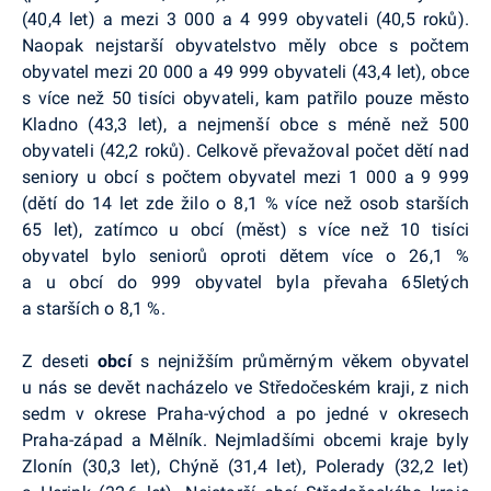
(40,4 let) a mezi 3 000 a 4 999 obyvateli (40,5 roků).
Naopak nejstarší obyvatelstvo měly obce s počtem
obyvatel mezi 20 000 a 49 999 obyvateli (43,4 let), obce
s více než 50 tisíci obyvateli, kam patřilo pouze město
Kladno (43,3 let), a nejmenší obce s méně než 500
obyvateli (42,2 roků). Celkově převažoval počet dětí nad
seniory u obcí s počtem obyvatel mezi 1 000 a 9 999
(dětí do 14 let zde žilo o 8,1 % více než osob starších
65 let), zatímco u obcí (měst) s více než 10 tisíci
obyvatel bylo seniorů oproti dětem více o 26,1 %
a u obcí do 999 obyvatel byla převaha 65letých
a starších o 8,1 %.
Z deseti
obcí
s nejnižším průměrným věkem obyvatel
u nás se devět nacházelo ve Středočeském kraji, z nich
sedm v okrese Praha-východ a po jedné v okresech
Praha-západ a Mělník. Nejmladšími obcemi kraje byly
Zlonín (30,3 let), Chýně (31,4 let), Polerady (32,2 let)