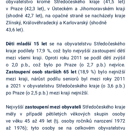
obyvatelstvo kromě Středočeského kraje (41,5 let)
v Praze (42,3 let), v Ústeckém a Jihomoravském kraji
(shodně 42,7 let), na opačné straně se nacházely kraje
Zlínský, Královéhradecký a Karlovarský (shodně
43,6 let).
Děti mladší 15 let
se na obyvatelstvu Středočeského
kraje podílely 17,9 %, což bylo nejvyšší zastoupení dětí
mezi všemi kraji. Oproti roku 2011 se podíl dětí zvýšil
o 2,0
p.b
., což bylo po Praze (o 2,7
p.b
.) nejvíce.
Zastoupení osob starších 65 let
(18,9 %) bylo nejnižší
mezi kraji, nárůst podílu seniorů byl mezi roky 2011
a 2021 v obyvatelstvu Středočeského kraje (o 3,6
p.b
.)
po Praze (o 2,5
p.b
.) mezi kraji nejnižší.
Nejvyšší
zastoupení mezi obyvateli
Středočeského kraje
měly v případě pětiletých věkových skupin osoby
ve věku 45 až 49 let (tj. osoby ročníků narození 1972
až 1976); tyto osoby se na celkovém obyvatelstvu