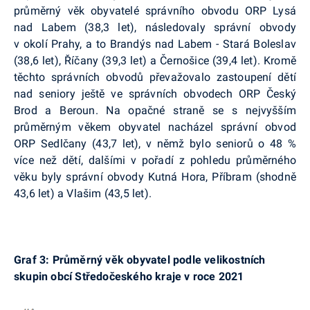
průměrný věk obyvatelé správního obvodu ORP Lysá
nad Labem (38,3 let), následovaly správní obvody
v okolí Prahy, a to Brandýs nad Labem - Stará Boleslav
(38,6 let), Říčany (39,3 let) a Černošice (39,4 let). Kromě
těchto správních obvodů převažovalo zastoupení dětí
nad seniory ještě ve správních obvodech ORP Český
Brod a Beroun. Na opačné straně se s nejvyšším
průměrným věkem obyvatel nacházel správní obvod
ORP Sedlčany (43,7 let), v němž bylo seniorů o 48 %
více než dětí, dalšími v pořadí z pohledu průměrného
věku byly správní obvody Kutná Hora, Příbram (shodně
43,6 let) a Vlašim (43,5 let).
Graf 3: Průměrný věk obyvatel podle velikostních
skupin obcí Středočeského kraje v roce 2021