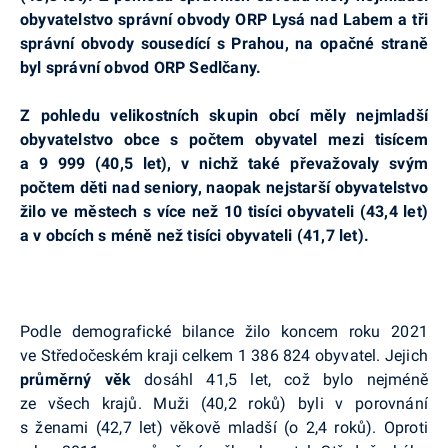
obyvatelstvo správní obvody ORP Lysá nad Labem a tři
správní obvody sousedící s Prahou, na opačné straně
byl správní obvod ORP Sedlčany.
Z pohledu velikostních skupin obcí měly nejmladší
obyvatelstvo obce s počtem obyvatel mezi tisícem
a 9 999 (40,5 let), v nichž také převažovaly svým
počtem děti nad seniory, naopak nejstarší obyvatelstvo
žilo ve městech s více než 10 tisíci obyvateli (43,4 let)
a v obcích s méně než tisíci obyvateli (41,7 let).
Podle demografické bilance žilo koncem roku 2021
ve Středočeském kraji celkem 1 386 824 obyvatel. Jejich
průměrný věk
dosáhl 41,5 let, což bylo nejméně
ze všech krajů. Muži (40,2 roků) byli v porovnání
s ženami (42,7 let) věkově mladší (o 2,4 roků). Oproti