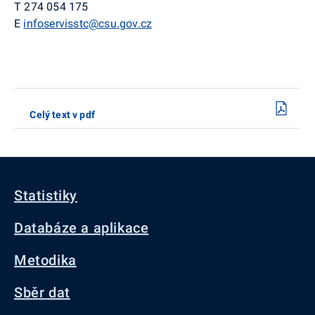
T 274 054 175
E
infoservisstc@csu.gov.cz
Celý text v pdf
Statistiky
Databáze a aplikace
Metodika
Sběr dat