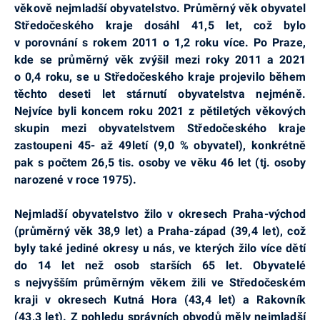
věkově nejmladší obyvatelstvo. Průměrný věk obyvatel
Středočeského kraje dosáhl 41,5 let, což bylo
v porovnání s rokem 2011 o 1,2 roku více. Po Praze,
kde se průměrný věk zvýšil mezi roky 2011 a 2021
o 0,4 roku, se u Středočeského kraje projevilo během
těchto deseti let stárnutí obyvatelstva nejméně.
Nejvíce byli koncem roku 2021 z pětiletých věkových
skupin mezi obyvatelstvem Středočeského kraje
zastoupeni 45- až 49letí (9,0 % obyvatel), konkrétně
pak s počtem 26,5 tis. osoby ve věku 46 let
(tj. osoby
narozené v roce 1975).
Nejmladší obyvatelstvo žilo v okresech Praha-východ
(průměrný věk 38,9 let) a Praha-západ (39,4 let), což
byly také jediné okresy u nás, ve kterých žilo více dětí
do 14 let než osob starších 65 let. Obyvatelé
s nejvyšším průměrným věkem žili ve Středočeském
kraji v okresech Kutná Hora (43,4 let) a Rakovník
(43,3 let). Z pohledu správních obvodů měly nejmladší