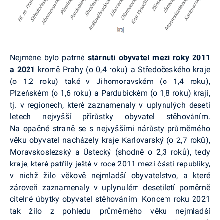
Nejméně bylo patrné
stárnutí obyvatel mezi roky 2011
a 2021
kromě Prahy (o 0,4 roku) a Středočeského kraje
(o 1,2 roku) také v Jihomoravském (o 1,4 roku),
Plzeňském (o 1,6 roku) a Pardubickém (o 1,8 roku) kraji,
tj. v regionech, které zaznamenaly v uplynulých deseti
letech nejvyšší přírůstky obyvatel stěhováním.
Na opačné straně se s nejvyššími nárůsty průměrného
věku obyvatel nacházely kraje Karlovarský (o 2,7 roků),
Moravskoslezský a Ústecký (shodně o 2,3 roků), tedy
kraje, které patřily ještě v roce 2011 mezi části republiky,
v nichž žilo věkově nejmladší obyvatelstvo, a které
zároveň zaznamenaly v uplynulém desetiletí poměrně
citelné úbytky obyvatel stěhováním. Koncem roku 2021
tak žilo z pohledu průměrného věku nejmladší