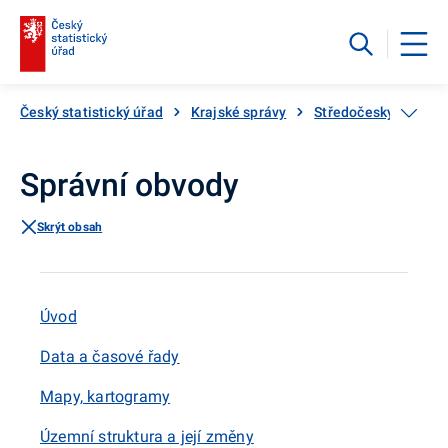
Český statistický úřad
Krajské správy
Středočeský kraj
Správní obvody
Skrýt obsah
Úvod
Data a časové řady
Mapy, kartogramy
Územní struktura a její změny