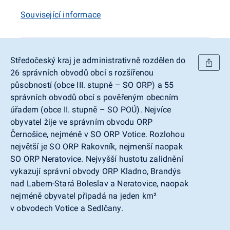
Související informace
Středočeský kraj je administrativně rozdělen do
26 správních obvodů obcí s rozšířenou
působností (obce III. stupně – SO ORP) a 55
správních obvodů obcí s pověřeným obecním
úřadem (obce II. stupně – SO POÚ). Nejvíce
obyvatel žije ve správním obvodu ORP
Černošice, nejméně v SO ORP Votice. Rozlohou
největší je SO ORP Rakovník, nejmenší naopak
SO ORP Neratovice. Nejvyšší hustotu zalidnění
vykazují správní obvody ORP Kladno, Brandýs
nad Labem-Stará Boleslav a Neratovice, naopak
nejméně obyvatel připadá na jeden km
²
v obvodech Votice a Sedlčany.